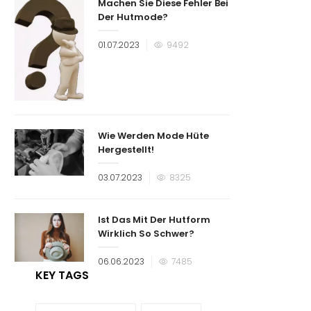
Machen Sie Diese Fehler Bei
Der Hutmode?
Veröffentlicht
01.07.2023
9492
am
Wie Werden Mode Hüte
Hergestellt!
Veröffentlicht
03.07.2023
8325
am
Ist Das Mit Der Hutform
Wirklich So Schwer?
Veröffentlicht
06.06.2023
7485
am
KEY TAGS