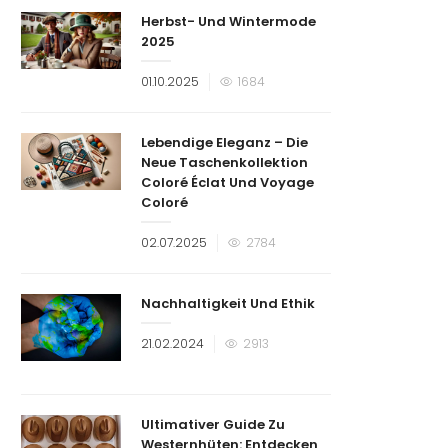
Herbst- Und Wintermode
2025
Veröffentlicht
01.10.2025
1684
am
Lebendige Eleganz – Die
Neue Taschenkollektion
Coloré Éclat Und Voyage
Coloré
Veröffentlicht
02.07.2025
2784
am
Nachhaltigkeit Und Ethik
Veröffentlicht
21.02.2024
2913
am
Ultimativer Guide Zu
Westernhüten: Entdecken