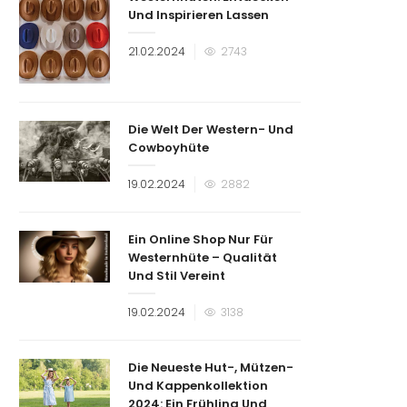
Und Inspirieren Lassen
Veröffentlicht
21.02.2024
2743
am
Die Welt Der Western- Und
Cowboyhüte
Veröffentlicht
19.02.2024
2882
am
Ein Online Shop Nur Für
Westernhüte – Qualität
Und Stil Vereint
Veröffentlicht
19.02.2024
3138
am
Die Neueste Hut-, Mützen-
Und Kappenkollektion
2024: Ein Frühling Und