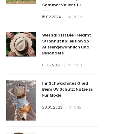
Sommer Voller Stil
Veröffentlicht
15.02.2024
2832
am
Weshalb Ist Die Freiamt
Strohhut Kollektion So
Aussergewöhnlich Und
Besonders
Veröffentlicht
03.07.2023
7250
am
Ihr Schwächstes Glied
Beim UV Schutz: Nutze Es
Für Mode
Veröffentlicht
28.05.2023
9712
am