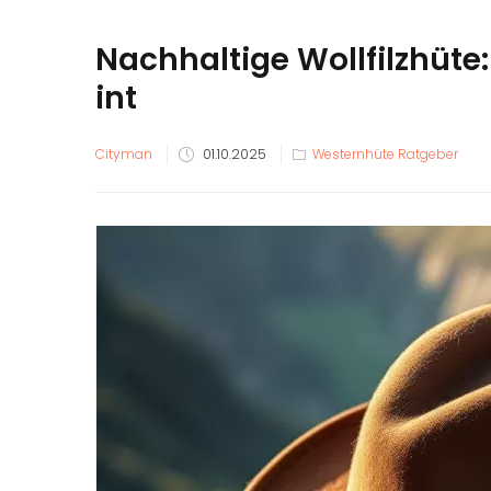
Nachhaltige Wollfilzhüte:
int
Veröffentlicht
Cityman
01.10.2025
Westernhüte Ratgeber
am