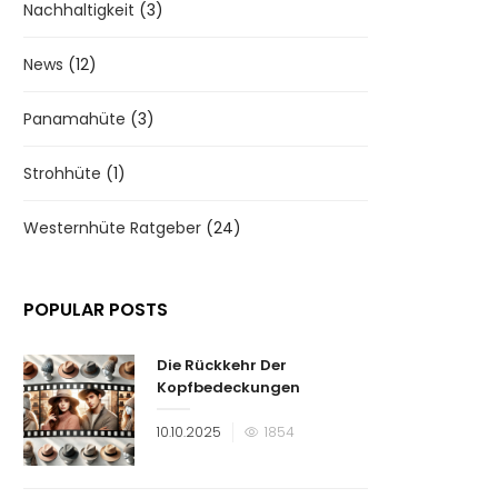
Nachhaltigkeit
(3)
News
(12)
Panamahüte
(3)
Strohhüte
(1)
Westernhüte Ratgeber
(24)
POPULAR POSTS
Die Rückkehr Der
Kopfbedeckungen
Veröffentlicht
10.10.2025
1854
am