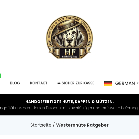
GERMAN
P
BLOG
KONTAKT
➡️ SICHER ZUR KASSE
HANDGEFERTIGTE HÜTE, KAPPEN & MÜTZEN.
nqalität aus dem Herzen Europas mit zuverlässiger und preiswerte Lieferung in 
Startseite
/
Westernhüte Ratgeber