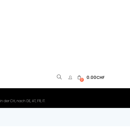
0.00
CHF
▼
0
der CH, nach DE, AT, FR, IT.