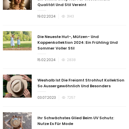
Qualität Und Stil Vereint
Veröffentlicht
19.02.2024
3143
am
Die Neueste Hut-, Mützen- Und
Kappenkollektion 2024: Ein Frühling Und
Sommer Voller Stil
Veröffentlicht
15.02.2024
2838
am
Weshalb Ist Die Freiamt Strohhut Kollektion
So Aussergewöhnlich Und Besonders
Veröffentlicht
03.07.2023
7257
am
Ihr Schwächstes Glied Beim UV Schutz:
Nutze Es Für Mode