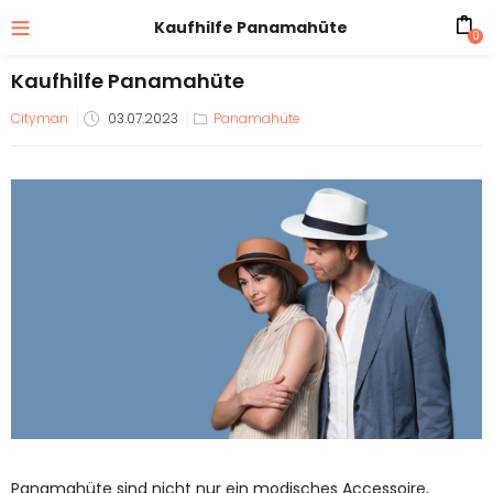
Kaufhilfe Panamahüte
0
Kaufhilfe Panamahüte
Veröffentlicht
Cityman
03.07.2023
Panamahüte
am
Panamahüte sind nicht nur ein modisches Accessoire,