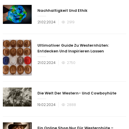
Nachhaltigkeit Und Ethik
Veröffentlicht
21.02.2024
2919
am
Ultimativer Guide Zu Westernhüten:
Entdecken Und Inspirieren Lassen
Veröffentlicht
21.02.2024
2750
am
Die Welt Der Western- Und Cowboyhüte
Veröffentlicht
19.02.2024
2888
am
Ein Online Shop Nur Für Westernhüte –