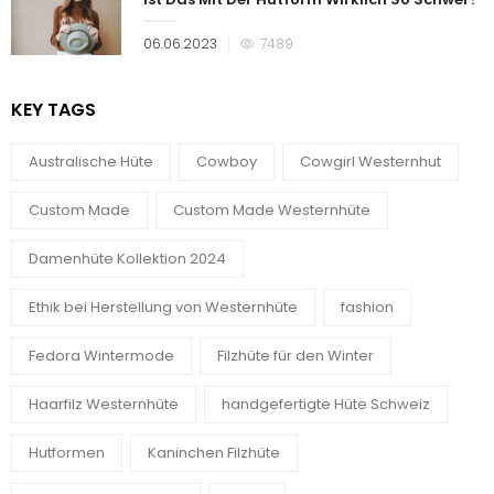
Veröffentlicht
06.06.2023
7489
am
KEY TAGS
Australische Hüte
Cowboy
Cowgirl Westernhut
Custom Made
Custom Made Westernhüte
Damenhüte Kollektion 2024
Ethik bei Herstellung von Westernhüte
fashion
Fedora Wintermode
Filzhüte für den Winter
Haarfilz Westernhüte
handgefertigte Hüte Schweiz
Hutformen
Kaninchen Filzhüte