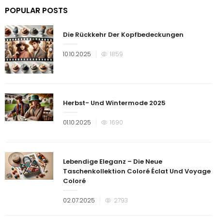
POPULAR POSTS
Die Rückkehr Der Kopfbedeckungen
Veröffentlicht
10.10.2025
1859
am
Herbst- Und Wintermode 2025
Veröffentlicht
01.10.2025
1690
am
Lebendige Eleganz – Die Neue
Taschenkollektion Coloré Éclat Und Voyage
Coloré
Veröffentlicht
02.07.2025
2793
am