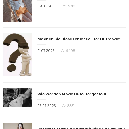
Veröffentlicht
28.05.2023
9716
am
Machen Sie Diese Fehler Bei Der Hutmode?
Veröffentlicht
01.07.2023
9498
am
Wie Werden Mode Hüte Hergestellt!
Veröffentlicht
03.07.2023
8331
am
Ist Das Mit Der Hutform Wirklich So Schwer?