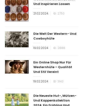
Und Inspirieren Lassen
Veröffentlicht
21.02.2024
2750
am
Die Welt Der Western- Und
Cowboyhüte
Veröffentlicht
19.02.2024
2888
am
Ein Online Shop Nur Für
Westernhüte – Qualität
Und Stil Vereint
Veröffentlicht
19.02.2024
3143
am
Die Neueste Hut-, Mützen-
Und Kappenkollektion
2024: Ein Frühling Und