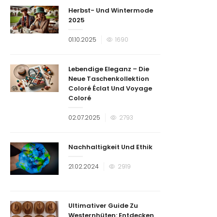
Herbst- Und Wintermode
2025
Veröffentlicht
01.10.2025
1690
am
Lebendige Eleganz – Die
Neue Taschenkollektion
Coloré Éclat Und Voyage
Coloré
Veröffentlicht
02.07.2025
2793
am
Nachhaltigkeit Und Ethik
Veröffentlicht
21.02.2024
2919
am
Ultimativer Guide Zu
Westernhüten: Entdecken