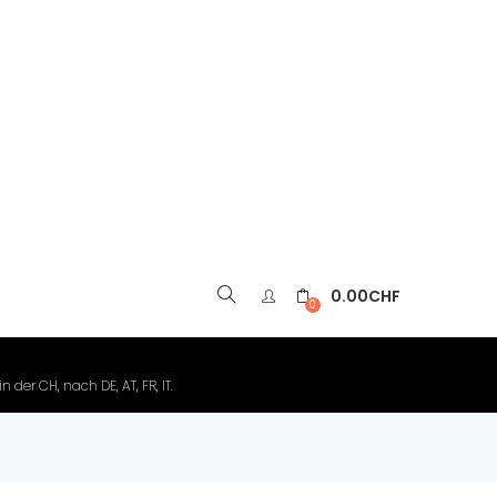
0.00
CHF
▼
0
der CH, nach DE, AT, FR, IT.