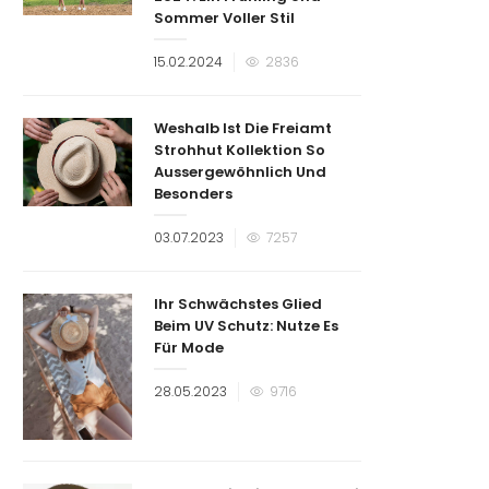
Sommer Voller Stil
Veröffentlicht
15.02.2024
2836
am
Weshalb Ist Die Freiamt
Strohhut Kollektion So
Aussergewöhnlich Und
Besonders
Veröffentlicht
03.07.2023
7257
am
Ihr Schwächstes Glied
Beim UV Schutz: Nutze Es
Für Mode
Veröffentlicht
28.05.2023
9716
am