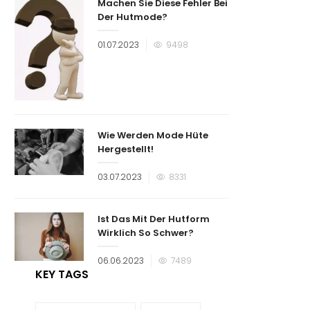
Machen Sie Diese Fehler Bei
Der Hutmode?
Veröffentlicht
01.07.2023
9498
am
Wie Werden Mode Hüte
Hergestellt!
Veröffentlicht
03.07.2023
8331
am
Ist Das Mit Der Hutform
Wirklich So Schwer?
Veröffentlicht
06.06.2023
7489
am
KEY TAGS