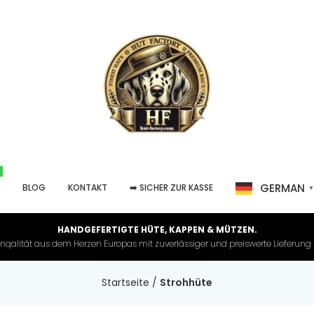
GERMAN
P
BLOG
KONTAKT
➡️ SICHER ZUR KASSE
HANDGEFERTIGTE HÜTE, KAPPEN & MÜTZEN.
nqalität aus dem Herzen Europas mit zuverlässiger und preiswerte Lieferung in 
Startseite
/
Strohhüte