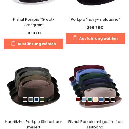
der
Pr
Produktseite
g
gewählt
Filzhut Porkpie “Great-
Porkpie “hairy-melousine”
w
Grosgrain”
werden
266.78
€
181.07
€
Di
Ausführung wählen
Dieses
Pr
Ausführung wählen
Produkt
we
weist
m
mehrere
Va
Varianten
au
auf.
Di
Die
O
Optionen
k
können
a
auf
de
der
Pr
Produktseite
g
gewählt
Haarfilzhut Porkpie Stichelhaar
Filzhut Porkpie mit gestreiften
w
meliert
Hutband
werden