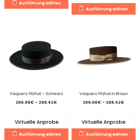
Dieses
Ausführung wählen
Di
Produkt
Ausführung wählen
Pr
weist
we
mehrere
m
Varianten
Va
auf.
au
Die
Di
Optionen
O
können
k
auf
a
der
de
Produktseite
Pr
gewählt
g
Vaquero Filzhut – Schwarz
Vaquero Filzhut in Braun
werden
w
Preisspanne:
Preiss
266.98
€
–
288.42
€
266.98
€
–
288.42
€
266.98€
266.98
bis
bis
Virtuelle Anprobe
Virtuelle Anprobe
288.42€
288.42
Dieses
Di
Ausführung wählen
Ausführung wählen
Produkt
Pr