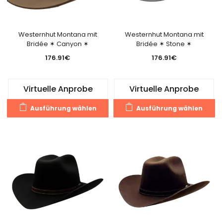
der
de
Produktseite
Pr
gewählt
g
Westernhut Montana mit
Westernhut Montana mit
Bridée ✶ Canyon ✶
Bridée ✶ Stone ✶
werden
w
176.91
€
176.91
€
Virtuelle Anprobe
Virtuelle Anprobe
Dieses
Di
Ausführung wählen
Ausführung wählen
Produkt
Pr
weist
we
mehrere
m
Varianten
Va
auf.
au
Die
Di
Optionen
O
können
k
auf
a
der
de