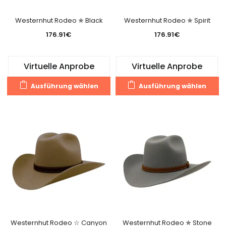
Produktseite
Pr
gewählt
g
Westernhut Rodeo ✯ Black
Westernhut Rodeo ✯ Spirit
werden
w
176.91
€
176.91
€
Virtuelle Anprobe
Virtuelle Anprobe
Dieses
Di
Ausführung wählen
Ausführung wählen
Produkt
Pr
weist
we
mehrere
m
Varianten
Va
auf.
au
Die
Di
Optionen
O
können
k
auf
a
der
de
Produktseite
Pr
gewählt
g
Westernhut Rodeo ☆ Canyon
Westernhut Rodeo ✯ Stone