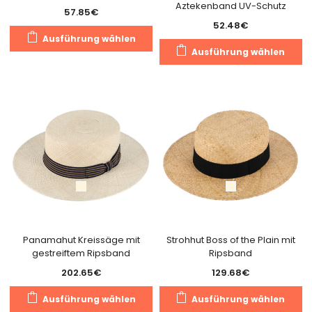
Aztekenband UV-Schutz
57.85
€
52.48
€
Dieses
Ausführung wählen
Di
Produkt
Ausführung wählen
Pr
weist
we
mehrere
m
Varianten
Va
auf.
au
Die
Di
Optionen
O
können
k
auf
a
der
de
Produktseite
Pr
gewählt
g
Panamahut Kreissäge mit
Strohhut Boss of the Plain mit
werden
gestreiftem Ripsband
Ripsband
w
202.65
€
129.68
€
Dieses
Di
Ausführung wählen
Ausführung wählen
Produkt
Pr