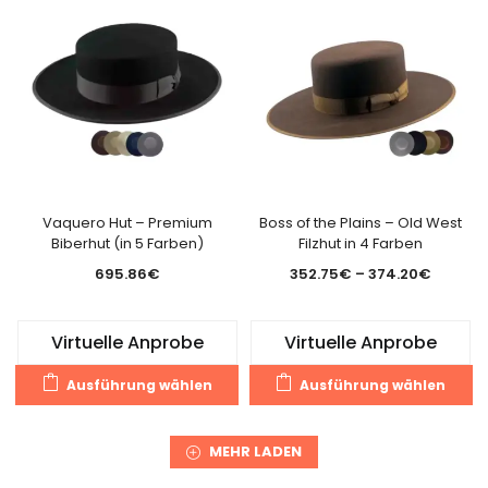
Varianten
Va
auf.
au
Die
Di
Optionen
O
können
k
auf
a
der
de
Produktseite
Pr
gewählt
g
Vaquero Hut – Premium
Boss of the Plains – Old West
Biberhut (in 5 Farben)
Filzhut in 4 Farben
werden
w
Preissp
695.86
€
352.75
€
–
374.20
€
352.75
bis
Virtuelle Anprobe
Virtuelle Anprobe
374.20
Dieses
Di
Ausführung wählen
Ausführung wählen
Produkt
Pr
weist
we
mehrere
m
MEHR LADEN
Varianten
Va