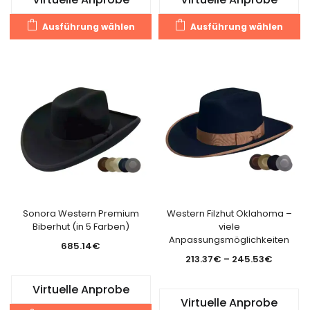
299.14
Dieses
Di
Ausführung wählen
Ausführung wählen
Produkt
Pr
weist
we
mehrere
m
Varianten
Va
auf.
au
Die
Di
Optionen
O
können
k
auf
a
der
de
Produktseite
Pr
gewählt
g
Sonora Western Premium
Western Filzhut Oklahoma –
Biberhut (in 5 Farben)
viele
werden
w
Anpassungsmöglichkeiten
685.14
€
Preissp
213.37
€
–
245.53
€
213.37€
Virtuelle Anprobe
bis
Virtuelle Anprobe
245.53