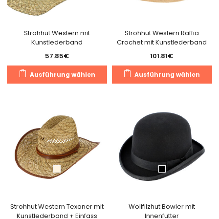
der
de
Produktseite
Pr
gewählt
g
Strohhut Western mit
Strohhut Western Raffia
Kunstlederband
Crochet mit Kunstlederband
werden
w
57.85
€
101.81
€
Dieses
Di
Ausführung wählen
Ausführung wählen
Produkt
Pr
weist
we
mehrere
m
Varianten
Va
auf.
au
Die
Di
Optionen
O
können
k
auf
a
der
de
Produktseite
Pr
gewählt
g
Strohhut Western Texaner mit
Wollfilzhut Bowler mit
Kunstlederband + Einfass
Innenfutter
werden
w