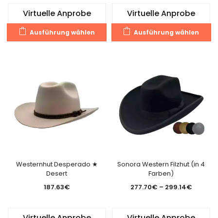
Virtuelle Anprobe
Virtuelle Anprobe
Dieses
Di
Ausführung wählen
Ausführung wählen
Produkt
Pr
weist
we
mehrere
m
Varianten
Va
auf.
au
Die
Di
Optionen
O
können
k
auf
a
der
de
Produktseite
Pr
gewählt
g
Westernhut Desperado ★
Sonora Western Filzhut (in 4
Desert
Farben)
werden
w
Preissp
187.63
€
277.70
€
–
299.14
€
277.70
bis
Virtuelle Anprobe
Virtuelle Anprobe