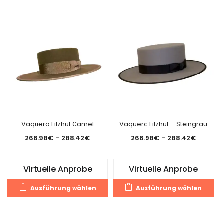
weist
we
mehrere
m
Varianten
Va
auf.
au
Die
Di
Optionen
O
können
k
auf
a
der
de
Produktseite
Pr
gewählt
g
Vaquero Filzhut Camel
Vaquero Filzhut – Steingrau
werden
w
Preisspanne:
Preiss
266.98
€
–
288.42
€
266.98
€
–
288.42
€
266.98€
266.98
bis
bis
Virtuelle Anprobe
Virtuelle Anprobe
288.42€
288.42
Dieses
Di
Ausführung wählen
Ausführung wählen
Produkt
Pr
weist
we
mehrere
m