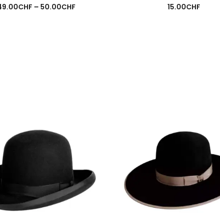
Preisspanne:
49.00
CHF
–
50.00
CHF
15.00
CHF
49.00CHF
bis
50.00CHF