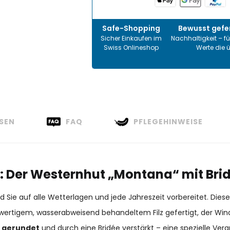
Safe-Shopping
Bewusst gefer
Sicher Einkaufen im
Nachhaltigkeit – fü
Swiss Onlineshop
Werte die 
SEN
FAQ
PFLEGEHINWEISE
los: Der Westernhut „Montana“ mit B
e auf alle Wetterlagen und jede Jahreszeit vorbereitet. Dieser 
wertigem, wasserabweisend behandeltem Filz gefertigt, der Wind
g gerundet
und durch eine Bridée verstärkt – eine spezielle Ver