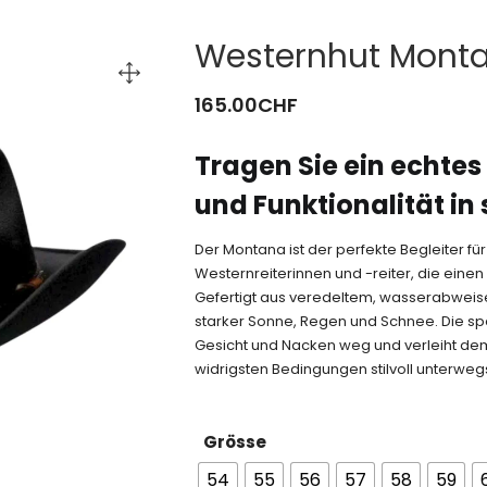
Westernhut Monta
165.00
CHF
Tragen Sie ein echtes 
und Funktionalität in 
Der Montana ist der perfekte Begleiter f
Westernreiterinnen und -reiter, die eine
Gefertigt aus veredeltem, wasserabweisen
starker Sonne, Regen und Schnee. Die sp
Gesicht und Nacken weg und verleiht dem Hu
widrigsten Bedingungen stilvoll unterweg
Grösse
54
55
56
57
58
59