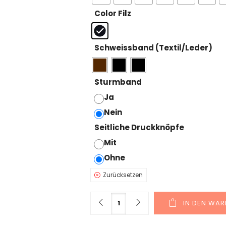
Color Filz
: Schwarz
Schweissband (Textil/Leder)
Sturmband
: Nein
Ja
Nein
Seitliche Druckknöpfe
: ohne
Mit
Ohne
Zurücksetzen
Menge
IN DEN WA