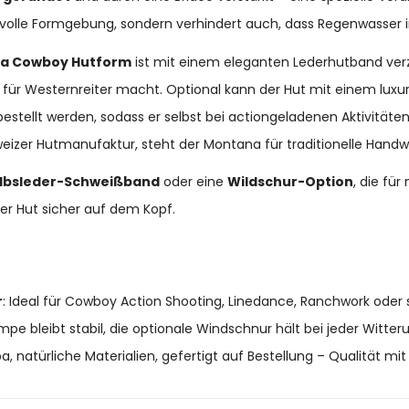
tilvolle Formgebung, sondern verhindert auch, dass Regenwasser i
a Cowboy Hutform
ist mit einem eleganten Lederhutband verzi
al für Westernreiter macht. Optional kann der Hut mit einem lux
estellt werden, sodass er selbst bei actiongeladenen Aktivitäten
hweizer Hutmanufaktur, steht der Montana für traditionelle Hand
lbsleder-Schweißband
oder eine
Wildschur-Option
, die fü
er Hut sicher auf dem Kopf.
r
: Ideal für Cowboy Action Shooting, Linedance, Ranchwork oder s
mpe bleibt stabil, die optionale Windschnur hält bei jeder Witter
a, natürliche Materialien, gefertigt auf Bestellung – Qualität mit