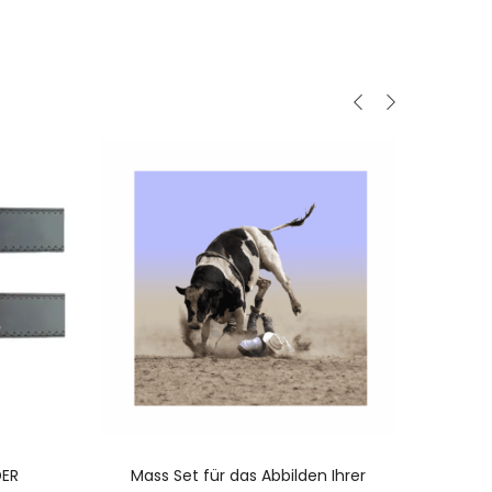
N
AUSFÜHRUNG WÄHLEN
DER
Mass Set für das Abbilden Ihrer
Hutb