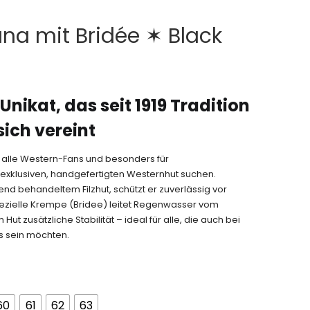
na mit Bridée ✶ Black
Unikat, das seit 1919 Tradition
sich vereint
ür alle Western-Fans und besonders für
n exklusiven, handgefertigten Westernhut suchen.
d behandeltem Filzhut, schützt er zuverlässig vor
ezielle Krempe (Bridee) leitet Regenwasser vom
t zusätzliche Stabilität – ideal für alle, die auch bei
s sein möchten.
60
61
62
63