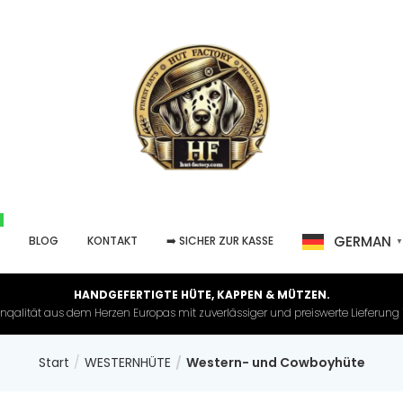
GERMAN
P
BLOG
KONTAKT
➡️ SICHER ZUR KASSE
HANDGEFERTIGTE HÜTE, KAPPEN & MÜTZEN.
nqalität aus dem Herzen Europas mit zuverlässiger und preiswerte Lieferung in 
Start
WESTERNHÜTE
Western- und Cowboyhüte