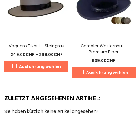
Produktseite
Pr
gewählt
g
werden
w
Vaquero Filzhut – Steingrau
Gambler Westernhut –
Premium Biber
Preisspanne:
249.00
CHF
–
269.00
CHF
639.00
CHF
249.00CHF
Dieses
Ausführung wählen
bis
D
Produkt
Ausführung wählen
269.00CHF
P
weist
we
mehrere
m
Varianten
ZULETZT ANGESEHENEN ARTIKEL:
V
auf.
au
Die
Sie haben kürzlich keine Artikel angesehen!
D
Optionen
O
können
k
auf
a
der