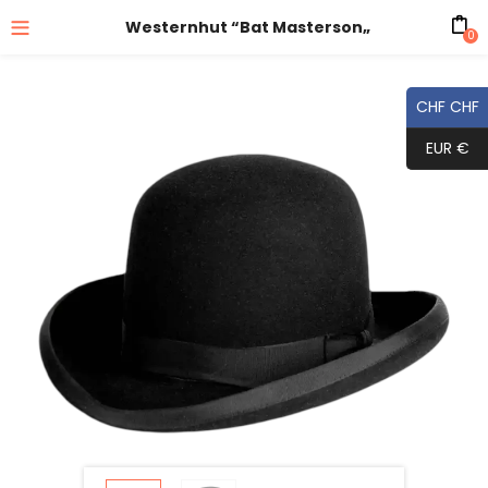
Westernhut “Bat Masterson„
0
CHF CHF
EUR €