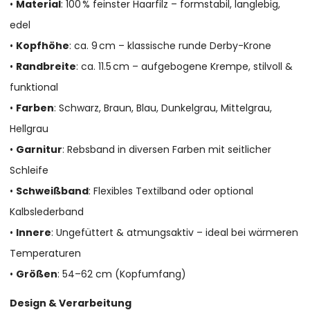
•
Material
: 100 % feinster Haarfilz – formstabil, langlebig,
edel
•
Kopfhöhe
: ca. 9 cm – klassische runde Derby-Krone
•
Randbreite
: ca. 11.5 cm – aufgebogene Krempe, stilvoll &
funktional
•
Farben
: Schwarz, Braun, Blau, Dunkelgrau, Mittelgrau,
Hellgrau
•
Garnitur
: Rebsband in diversen Farben mit seitlicher
Schleife
•
Schweißband
: Flexibles Textilband oder optional
Kalbslederband
•
Innere
: Ungefüttert & atmungsaktiv – ideal bei wärmeren
Temperaturen
•
Größen
: 54–62 cm (Kopfumfang)
Design & Verarbeitung