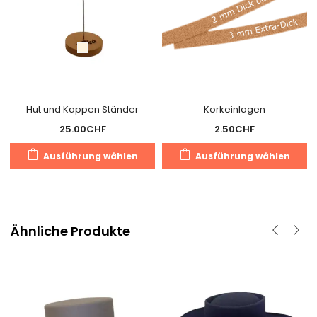
Hut und Kappen Ständer
Korkeinlagen
25.00
CHF
2.50
CHF
Dieses
D
Ausführung wählen
Ausführung wählen
Produkt
P
weist
we
mehrere
m
Varianten
V
Ähnliche Produkte
auf.
au
Die
D
Optionen
O
können
k
auf
a
der
d