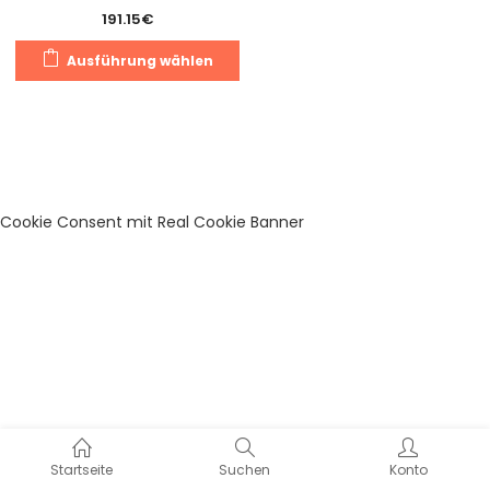
191.15
€
Dieses
Ausführung wählen
Produkt
weist
mehrere
Varianten
auf.
Die
Cookie Consent mit Real Cookie Banner
Optionen
können
auf
der
Produktseite
gewählt
werden
Startseite
Suchen
Konto