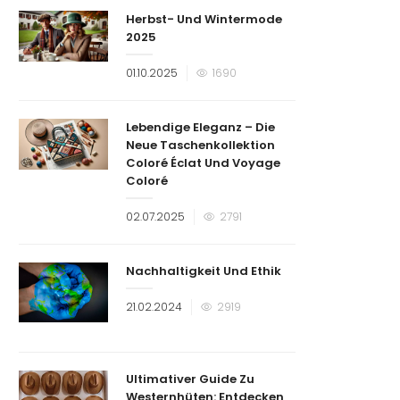
Herbst- Und Wintermode
2025
Veröffentlicht
01.10.2025
1690
am
Lebendige Eleganz – Die
Neue Taschenkollektion
Coloré Éclat Und Voyage
Coloré
Veröffentlicht
02.07.2025
2791
am
Nachhaltigkeit Und Ethik
Veröffentlicht
21.02.2024
2919
am
Ultimativer Guide Zu
Westernhüten: Entdecken