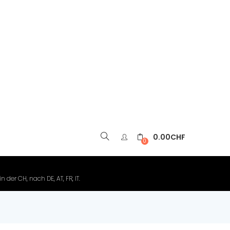
0.00
CHF
▼
0
der CH, nach DE, AT, FR, IT.