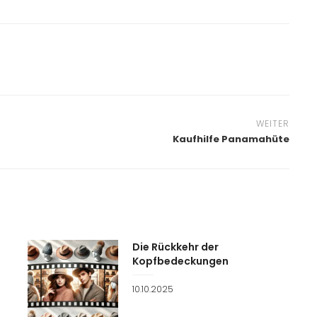
WEITER
Kaufhilfe Panamahüte
Die Rückkehr der
Kopfbedeckungen
Veröffentlicht
10.10.2025
am