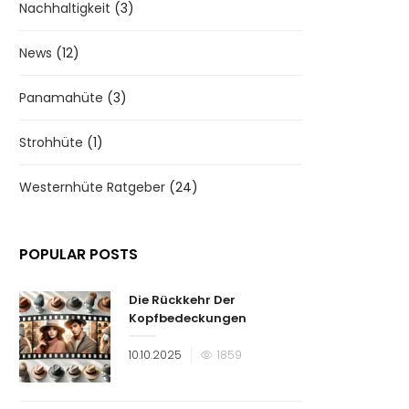
Nachhaltigkeit
(3)
News
(12)
Panamahüte
(3)
Strohhüte
(1)
Westernhüte Ratgeber
(24)
POPULAR POSTS
Die Rückkehr Der
Kopfbedeckungen
Veröffentlicht
10.10.2025
1859
am