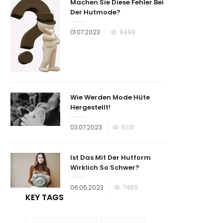
Machen Sie Diese Fehler Bei
Der Hutmode?
Veröffentlicht
01.07.2023
9498
am
Wie Werden Mode Hüte
Hergestellt!
Veröffentlicht
03.07.2023
8331
am
Ist Das Mit Der Hutform
Wirklich So Schwer?
Veröffentlicht
06.06.2023
7489
am
KEY TAGS