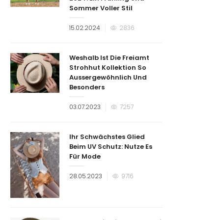
Sommer Voller Stil
Veröffentlicht
15.02.2024
2836
am
Weshalb Ist Die Freiamt
Strohhut Kollektion So
Aussergewöhnlich Und
Besonders
Veröffentlicht
03.07.2023
7257
am
Ihr Schwächstes Glied
Beim UV Schutz: Nutze Es
Für Mode
Veröffentlicht
28.05.2023
9716
am