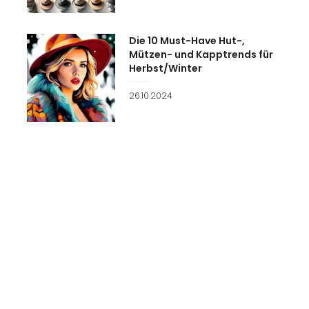
Die 10 Must-Have Hut-,
Mützen- und Kapptrends für
Herbst/Winter
Veröffentlicht
26.10.2024
am