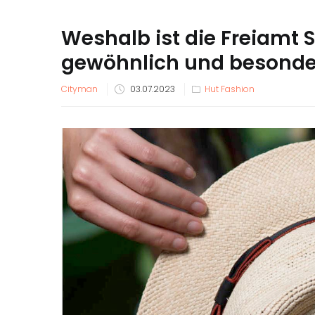
Weshalb ist die Freiamt S
gewöhnlich und besonde
Veröffentlicht
Cityman
03.07.2023
Hut Fashion
am