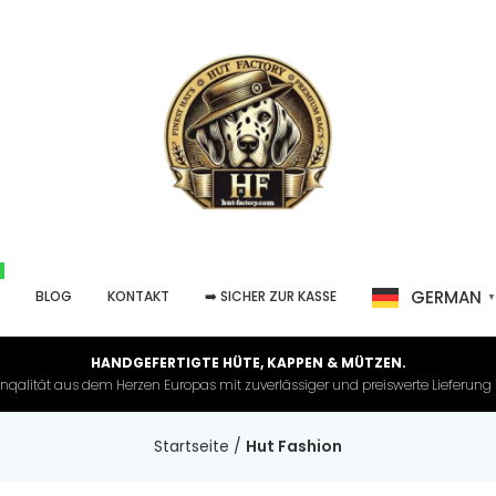
GERMAN
P
BLOG
KONTAKT
➡️ SICHER ZUR KASSE
HANDGEFERTIGTE HÜTE, KAPPEN & MÜTZEN.
nqalität aus dem Herzen Europas mit zuverlässiger und preiswerte Lieferung in 
Startseite
/
Hut Fashion