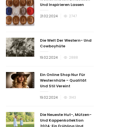
Und Inspirieren Lassen
Veröffentlicht
21.02.2024
2747
am
Die Welt Der Western- Und
Cowboyhüte
Veröffentlicht
19.02.2024
2888
am
Ein Online Shop Nur Für
Westernhüte – Qualität
Und Stil Vereint
Veröffentlicht
19.02.2024
3143
am
Die Neueste Hut-, Mützen-
Und Kappenkollektion
2024: Ein Frühling Und