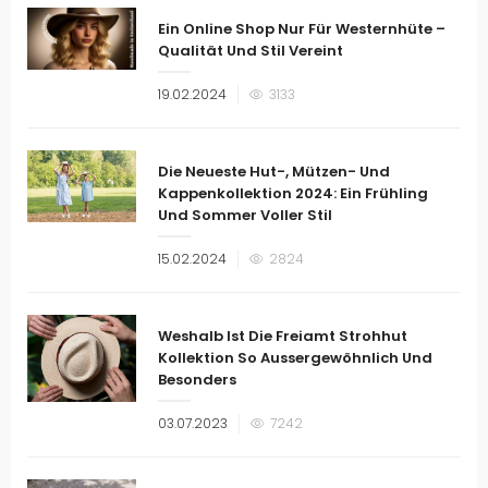
Ein Online Shop Nur Für Westernhüte –
Qualität Und Stil Vereint
Veröffentlicht
19.02.2024
3133
am
Die Neueste Hut-, Mützen- Und
Kappenkollektion 2024: Ein Frühling
Und Sommer Voller Stil
Veröffentlicht
15.02.2024
2824
am
Weshalb Ist Die Freiamt Strohhut
Kollektion So Aussergewöhnlich Und
Besonders
Veröffentlicht
03.07.2023
7242
am