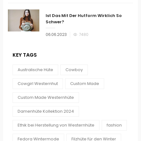
Ist Das Mit Der Hutform Wirklich So
Schwer?
Veröffentlicht
06.06.2023
7480
am
KEY TAGS
Australische Hüte
Cowboy
Cowgirl Westernhut
Custom Made
Custom Made Westernhüte
Damenhüte Kollektion 2024
Ethik bei Herstellung von Westernhüte
fashion
Fedora Wintermode
Filzhüte für den Winter