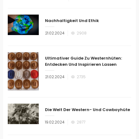
am
Nachhaltigkeit Und Ethik
Veröffentlicht
21.02.2024
2908
am
Ultimativer Guide Zu Westernhüten:
Entdecken Und Inspirieren Lassen
Veröffentlicht
21.02.2024
2735
am
Die Welt Der Western- Und Cowboyhüte
Veröffentlicht
19.02.2024
2877
am