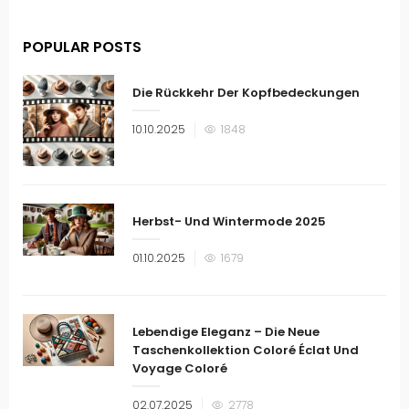
POPULAR POSTS
Die Rückkehr Der Kopfbedeckungen
Veröffentlicht
10.10.2025
1848
am
Herbst- Und Wintermode 2025
Veröffentlicht
01.10.2025
1679
am
Lebendige Eleganz – Die Neue
Taschenkollektion Coloré Éclat Und
Voyage Coloré
Veröffentlicht
02.07.2025
2778