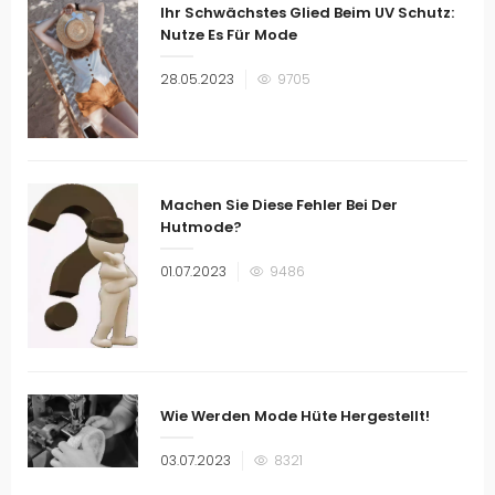
Ihr Schwächstes Glied Beim UV Schutz:
Nutze Es Für Mode
Veröffentlicht
28.05.2023
9705
am
Machen Sie Diese Fehler Bei Der
Hutmode?
Veröffentlicht
01.07.2023
9486
am
Wie Werden Mode Hüte Hergestellt!
Veröffentlicht
03.07.2023
8321
am