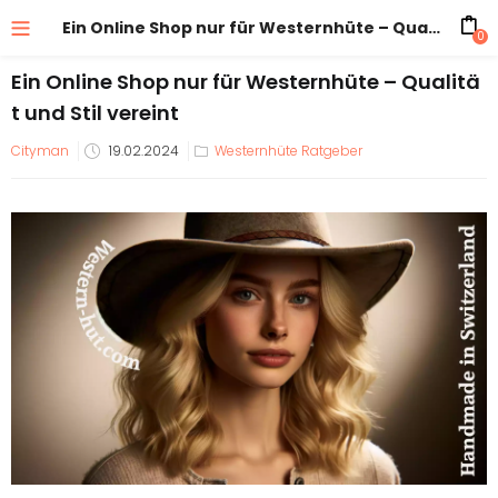
Ein Online Shop nur für Westernhüte – Qualität und Stil vereint
0
Ein Online Shop nur für Westernhüte – Qualitä
t und Stil vereint
Veröffentlicht
Cityman
19.02.2024
Westernhüte Ratgeber
am