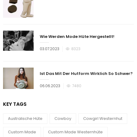
Wie Werden Mode Hüte Hergestellt!
Veröffentlicht
03.07.2023
8323
am
Ist Das Mit Der Hutform Wirklich So Schwer?
Veröffentlicht
06.06.2023
7480
am
KEY TAGS
Australische Hüte
Cowboy
Cowgirl Westernhut
Custom Made
Custom Made Westernhüte