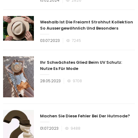
15.02.2024
2826
am
Weshalb Ist Die Freiamt Strohhut Kollektion
So Aussergewöhnlich Und Besonders
Veröffentlicht
03.07.2023
7245
am
Ihr Schwächstes Glied Beim UV Schutz:
Nutze Es Für Mode
Veröffentlicht
28.05.2023
9708
am
Machen Sie Diese Fehler Bei Der Hutmode?
Veröffentlicht
01.07.2023
9488
am