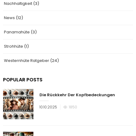
Nachhaltigkeit
(3)
News
(12)
Panamahüte
(3)
Strohhüte
(1)
Westernhüte Ratgeber
(24)
POPULAR POSTS
Die Rückkehr Der Kopfbedeckungen
Veröffentlicht
10.10.2025
1850
am