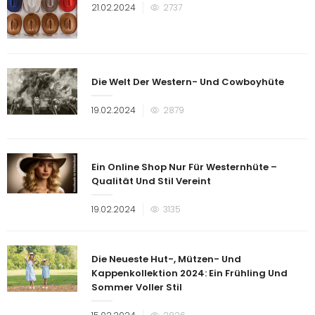
Veröffentlicht
21.02.2024
2737
am
Die Welt Der Western- Und Cowboyhüte
Veröffentlicht
19.02.2024
2879
am
Ein Online Shop Nur Für Westernhüte –
Qualität Und Stil Vereint
Veröffentlicht
19.02.2024
3135
am
Die Neueste Hut-, Mützen- Und
Kappenkollektion 2024: Ein Frühling Und
Sommer Voller Stil
Veröffentlicht