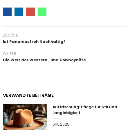
ZURÜCK
Ist Panamastroh Nachhaltig?
WEITER
Die Welt der Western- und Cowboyhüte
VERWANDTE BEITRÄGE
Auffrischung: Pflege für Stil und
Langlebigkeit
Veröffentlicht
01.10.2025
am