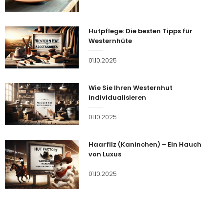
Hutpflege: Die besten Tipps für
Westernhüte
Veröffentlicht
01.10.2025
am
Wie Sie Ihren Westernhut
individualisieren
Veröffentlicht
01.10.2025
am
Haarfilz (Kaninchen) – Ein Hauch
von Luxus
Veröffentlicht
01.10.2025
am