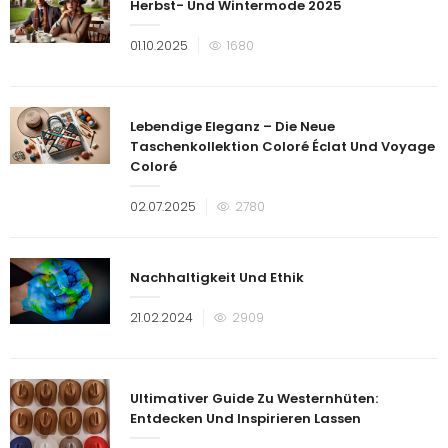
Herbst- Und Wintermode 2025
Veröffentlicht
01.10.2025
1680
am
Lebendige Eleganz – Die Neue
Taschenkollektion Coloré Éclat Und Voyage
Coloré
Veröffentlicht
02.07.2025
2780
am
Nachhaltigkeit Und Ethik
Veröffentlicht
21.02.2024
2909
am
Ultimativer Guide Zu Westernhüten:
Entdecken Und Inspirieren Lassen