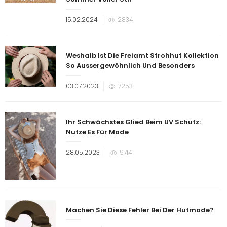
Veröffentlicht
15.02.2024
2834
am
Weshalb Ist Die Freiamt Strohhut Kollektion
So Aussergewöhnlich Und Besonders
Veröffentlicht
03.07.2023
7253
am
Ihr Schwächstes Glied Beim UV Schutz:
Nutze Es Für Mode
Veröffentlicht
28.05.2023
9714
am
Machen Sie Diese Fehler Bei Der Hutmode?