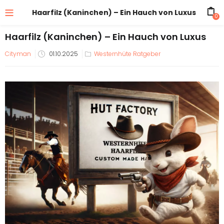
Haarfilz (Kaninchen) – Ein Hauch von Luxus
0
Haarfilz (Kaninchen) – Ein Hauch von Luxus
Veröffentlicht
Cityman
01.10.2025
Westernhüte Ratgeber
am