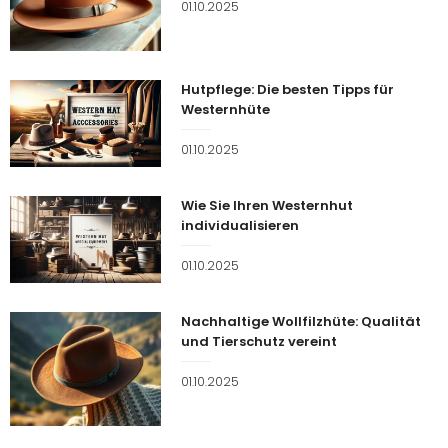
Veröffentlicht
01.10.2025
am
Hutpflege: Die besten Tipps für
Westernhüte
Veröffentlicht
01.10.2025
am
Wie Sie Ihren Westernhut
individualisieren
Veröffentlicht
01.10.2025
am
Nachhaltige Wollfilzhüte: Qualität
und Tierschutz vereint
Veröffentlicht
01.10.2025
am