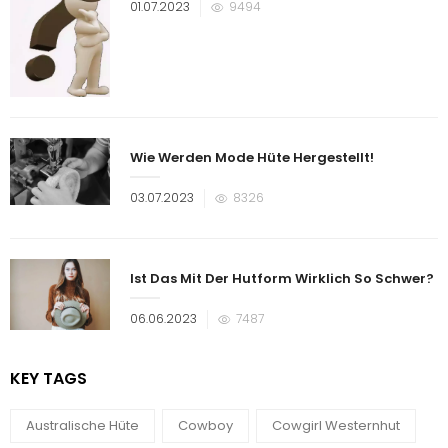
Veröffentlicht
01.07.2023
9494
am
Wie Werden Mode Hüte Hergestellt!
Veröffentlicht
03.07.2023
8326
am
Ist Das Mit Der Hutform Wirklich So Schwer?
Veröffentlicht
06.06.2023
7487
am
KEY TAGS
Australische Hüte
Cowboy
Cowgirl Westernhut