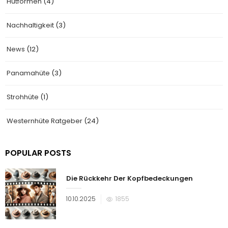
Hutformen
(4)
Nachhaltigkeit
(3)
News
(12)
Panamahüte
(3)
Strohhüte
(1)
Westernhüte Ratgeber
(24)
POPULAR POSTS
Die Rückkehr Der Kopfbedeckungen
Veröffentlicht
10.10.2025
1855
am