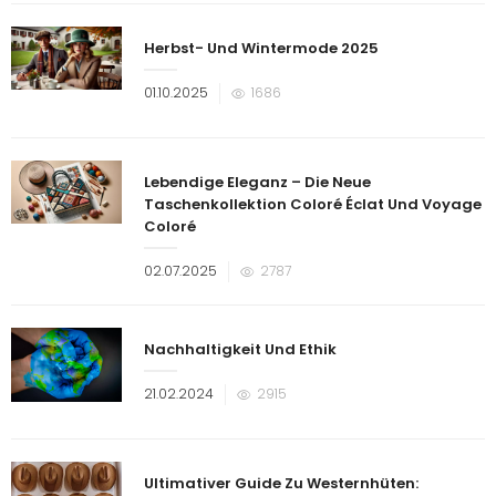
Herbst- Und Wintermode 2025
Veröffentlicht
01.10.2025
1686
am
Lebendige Eleganz – Die Neue
Taschenkollektion Coloré Éclat Und Voyage
Coloré
Veröffentlicht
02.07.2025
2787
am
Nachhaltigkeit Und Ethik
Veröffentlicht
21.02.2024
2915
am
Ultimativer Guide Zu Westernhüten: