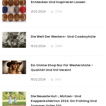
Entdecken Und Inspirieren Lassen
Veröffentlicht
21.02.2024
2744
am
Die Welt Der Western- Und Cowboyhüte
Veröffentlicht
19.02.2024
2884
am
Ein Online Shop Nur Für Westernhüte –
Qualität Und Stil Vereint
Veröffentlicht
19.02.2024
3140
am
Die Neueste Hut-, Mützen- Und
Kappenkollektion 2024: Ein Frühling Und
Sommer Voller Stil