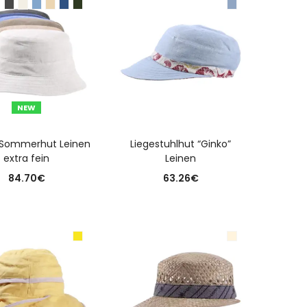
NEW
USFÜHRUNG WÄHLEN
AUSFÜHRUNG WÄHLEN
 Sommerhut Leinen
Liegestuhlhut “Ginko”
extra fein
Leinen
84.70
€
63.26
€