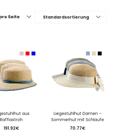
pro Seite
Standardsortierung
USFÜHRUNG WÄHLEN
AUSFÜHRUNG WÄHLEN
gestuhlhut aus
Liegestuhlhut Damen –
Raffiastroh
Sommerhut mit Schlaufe
191.92
€
70.77
€