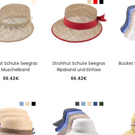
USFÜHRUNG WÄHLEN
AUSFÜHRUNG WÄHLEN
A
ut Schute Seegras
Strohhut Schute Seegras
Bucket
 Muschelband
Ripsband und Einfass
66.42
€
66.42
€