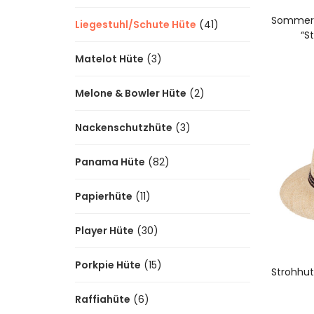
Sommerh
Liegestuhl/Schute Hüte
(41)
“S
A
Matelot Hüte
(3)
Melone & Bowler Hüte
(2)
Nackenschutzhüte
(3)
Panama Hüte
(82)
Papierhüte
(11)
Player Hüte
(30)
A
Porkpie Hüte
(15)
Strohhut
Raffiahüte
(6)