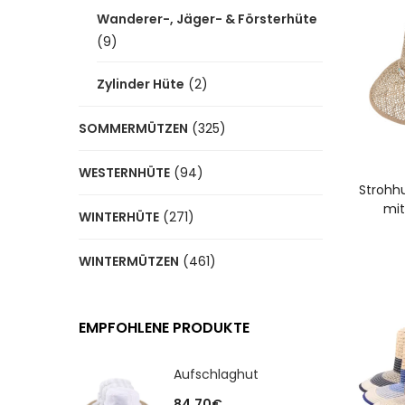
Wanderer-, Jäger- & Försterhüte
(9)
Zylinder Hüte
(2)
SOMMERMÜTZEN
(325)
WESTERNHÜTE
(94)
A
Strohh
mit
WINTERHÜTE
(271)
WINTERMÜTZEN
(461)
EMPFOHLENE PRODUKTE
Aufschlaghut
84.70
€