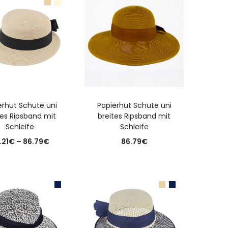
IN DEN WARENKORB
USFÜHRUNG WÄHLEN
erhut Schute uni
Papierhut Schute uni
tes Ripsband mit
breites Ripsband mit
Schleife
Schleife
Preisspanne:
.21
€
–
86.79
€
86.79
€
63.21€
bis
86.79€