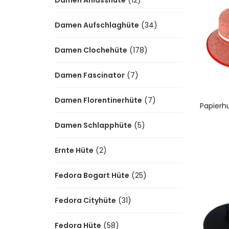
Damen Anlasshüte
(12)
Damen Aufschlaghüte
(34)
Damen Clochehüte
(178)
Damen Fascinator
(7)
Damen Florentinerhüte
(7)
A
Papierh
Damen Schlapphüte
(5)
Ernte Hüte
(2)
Fedora Bogart Hüte
(25)
Fedora Cityhüte
(31)
Fedora Hüte
(58)