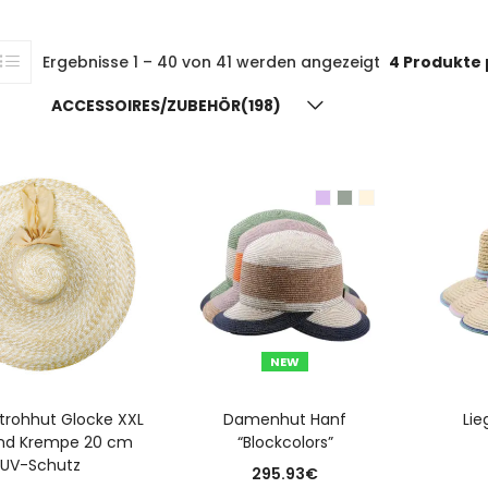
Ergebnisse 1 – 40 von 41 werden angezeigt
4 Produkte 
ACCESSOIRES/ZUBEHÖR(198)
N DEN WARENKORB
NEW
AUSFÜHRUNG WÄHLEN
A
trohhut Glocke XXL
Damenhut Hanf
Lie
nd Krempe 20 cm
“Blockcolors”
UV-Schutz
295.93
€