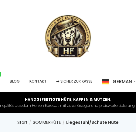
GERMAN
P
BLOG
KONTAKT
➡️ SICHER ZUR KASSE
HANDGEFERTIGTE HÜTE, KAPPEN & MÜTZEN.
nqalität aus dem Herzen Europas mit zuverlässiger und preiswerte Lieferung in 
Start
SOMMERHÜTE
Liegestuhl/Schute Hüte