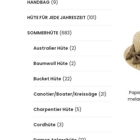
HANDBAG
(9)
HÜTE FÜR JEDE JAHRESZEIT
(101)
SOMMERHÜTE
(683)
Australier Hüte
(2)
Baumwoll Hüte
(2)
Bucket Hüte
(22)
A
Papi
Canotier/Boater/Kreissäge
(21)
melan
Charpentier Hüte
(5)
Cordhüte
(3)