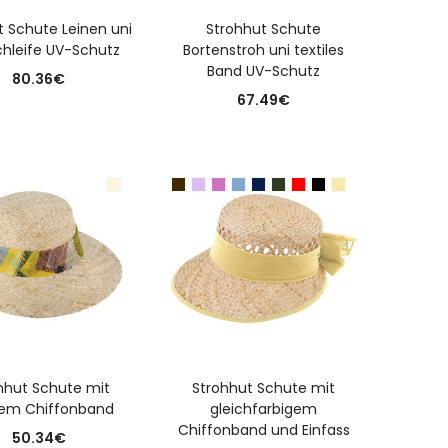
USFÜHRUNG WÄHLEN
AUSFÜHRUNG WÄHLEN
t Schute Leinen uni
Strohhut Schute
chleife UV-Schutz
Bortenstroh uni textiles
Band UV-Schutz
80.36
€
67.49
€
USFÜHRUNG WÄHLEN
AUSFÜHRUNG WÄHLEN
hhut Schute mit
Strohhut Schute mit
em Chiffonband
gleichfarbigem
Chiffonband und Einfass
50.34
€