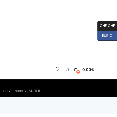
CHF CHF
EUR €
0.00
€
▼
0
der CH, nach DE, AT, FR, IT.