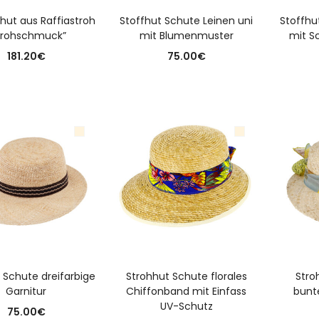
A
ut aus Raffiastroh
Stoffhut Schute Leinen uni
Stoffhu
trohschmuck”
mit Blumenmuster
mit S
181.20
€
75.00
€
USFÜHRUNG WÄHLEN
USFÜHRUNG WÄHLEN
AUSFÜHRUNG WÄHLEN
A
 Schute dreifarbige
Strohhut Schute florales
Stro
Garnitur
Chiffonband mit Einfass
bunt
UV-Schutz
75.00
€