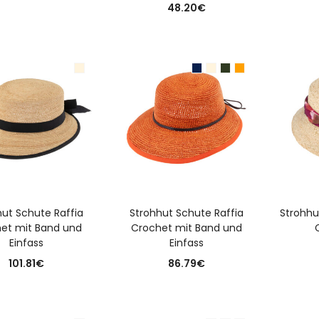
48.20
€
USFÜHRUNG WÄHLEN
AUSFÜHRUNG WÄHLEN
A
hut Schute Raffia
Strohhut Schute Raffia
Strohhu
et mit Band und
Crochet mit Band und
Einfass
Einfass
101.81
€
86.79
€