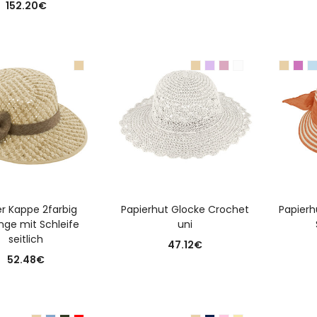
152.20
€
USFÜHRUNG WÄHLEN
AUSFÜHRUNG WÄHLEN
A
er Kappe 2farbig
Papierhut Glocke Crochet
Papierh
ge mit Schleife
uni
seitlich
47.12
€
52.48
€