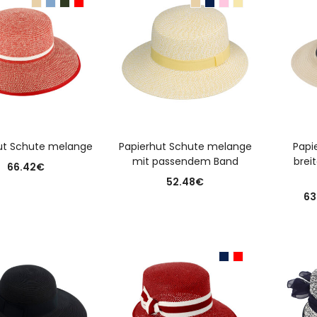
USFÜHRUNG WÄHLEN
AUSFÜHRUNG WÄHLEN
A
ut Schute melange
Papierhut Schute melange
Papi
mit passendem Band
brei
66.42
€
52.48
€
63