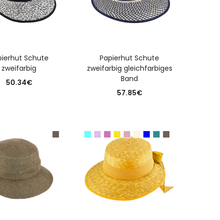
USFÜHRUNG WÄHLEN
AUSFÜHRUNG WÄHLEN
pierhut Schute
Papierhut Schute
zweifarbig
zweifarbig gleichfarbiges
Band
50.34
€
57.85
€