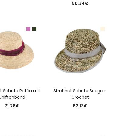
50.34
€
USFÜHRUNG WÄHLEN
AUSFÜHRUNG WÄHLEN
t Schute Raffia mit
Strohhut Schute Seegras
Chiffonband
Crochet
71.78
€
62.13
€