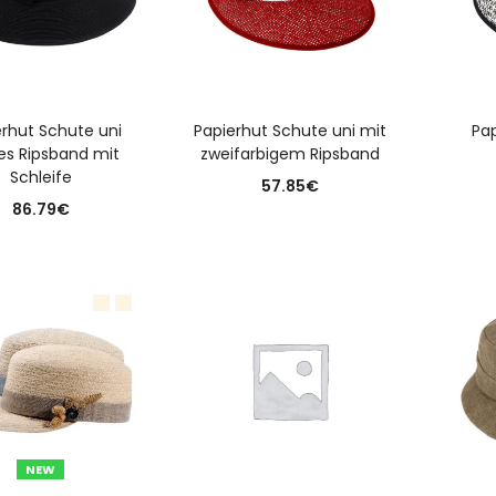
N DEN WARENKORB
AUSFÜHRUNG WÄHLEN
A
rhut Schute uni
Papierhut Schute uni mit
Pa
tes Ripsband mit
zweifarbigem Ripsband
Schleife
57.85
€
86.79
€
IN DEN WARENKORB
NEW