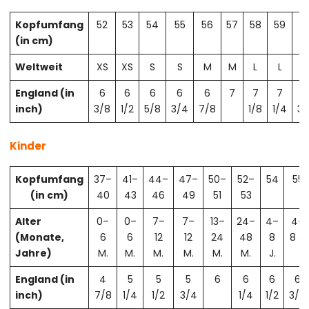
Kopfumfang
52
53
54
55
56
57
58
59
6
(in cm)
Weltweit
XS
XS
S
S
M
M
L
L
X
England (in
6
6
6
6
6
7
7
7
7
inch)
3/8
1/2
5/8
3/4
7/8
1/8
1/4
3/
Kinder
Kopfumfang
37–
41–
44–
47–
50–
52–
54
55
(in cm)
40
43
46
49
51
53
Alter
0–
0–
7–
7–
13–
24–
4–
4–
(Monate,
6
6
12
12
24
48
8
8 J.
Jahre)
M.
M.
M.
M.
M.
M.
J.
England (in
4
5
5
5
6
6
6
6
inch)
7/8
1/4
1/2
3/4
1/4
1/2
3/4