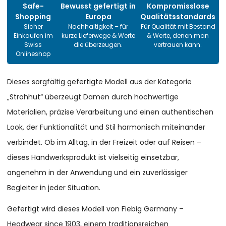
Safe-
Bewusst gefertigt in
Kompromisslose
Shopping
Europa
Qualitätsstandards
Sicher
Nachhaltigkeit – für
Für Qualität mit Bestand
Einkaufen im
kurze Lieferwege & Werte
& Werte, denen man
Swiss
die überzeugen.
vertrauen kann.
Onlineshop
Dieses sorgfältig gefertigte Modell aus der Kategorie
„Strohhut“ überzeugt Damen durch hochwertige
Materialien, präzise Verarbeitung und einen authentischen
Look, der Funktionalität und Stil harmonisch miteinander
verbindet. Ob im Alltag, in der Freizeit oder auf Reisen –
dieses Handwerksprodukt ist vielseitig einsetzbar,
angenehm in der Anwendung und ein zuverlässiger
Begleiter in jeder Situation.
Gefertigt wird dieses Modell von Fiebig Germany –
Headwear since 1903, einem traditionsreichen