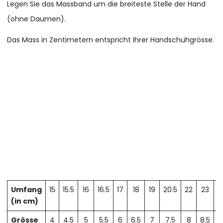
Legen Sie das Massband um die breiteste Stelle der Hand
(ohne Daumen).
Das Mass in Zentimetern entspricht Ihrer Handschuhgrösse.
Umfang
15
15.5
16
16.5
17
18
19
20.5
22
23
2
(in cm)
Grösse
4
4.5
5
5.5
6
6.5
7
7.5
8
8.5