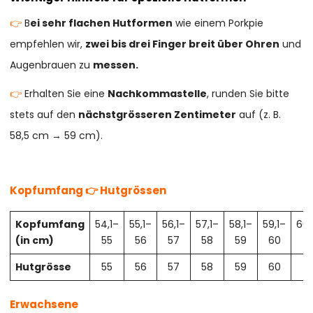
👉
B
ei sehr flachen Hutformen
wie einem Porkpie
empfehlen wir,
zwei bis drei Finger breit über Ohren
und
Augenbrauen zu
messen.
👉
Erhalten Sie eine
Nachkommastelle
, runden Sie bitte
stets auf den
nächstgrösseren Zentimeter
auf (z. B.
58,5 cm → 59 cm).
Kopfumfang 👉 Hutgrössen
Kopfumfang
54,1–
55,1–
56,1–
57,1–
58,1–
59,1–
60,
(in cm)
55
56
57
58
59
60
61
Hutgrösse
55
56
57
58
59
60
61
Erwachsene