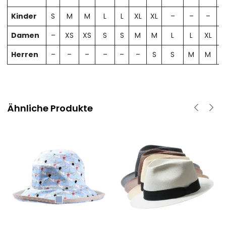
Kinder
S
M
M
L
L
XL
XL
–
–
–
Damen
–
XS
XS
S
S
M
M
L
L
XL
X
Herren
–
–
–
–
–
–
S
S
M
M
Ähnliche Produkte