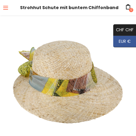
Strohhut Schute mit buntem Chiffonband
0
CHF CHF
EUR €