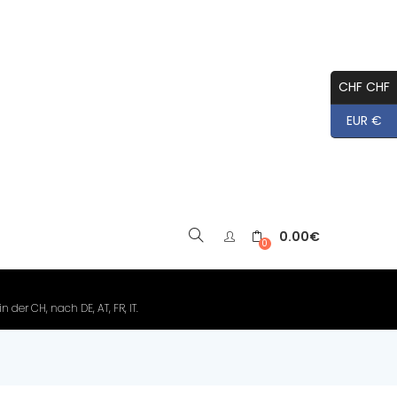
CHF CHF
EUR €
0.00
€
▼
0
der CH, nach DE, AT, FR, IT.