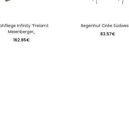
AUSFÜHRUNG WÄHLEN
AUSFÜHRUNG WÄHLE
ohfliege Infinity “Freiamt
Regenhut Cirée Südwes
Meienberger„
83.57
€
162.85
€