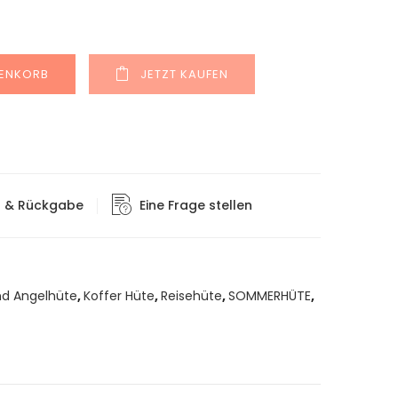
Alternative:
RENKORB
JETZT KAUFEN
g & Rückgabe
Eine Frage stellen
nd Angelhüte
,
Koffer Hüte
,
Reisehüte
,
SOMMERHÜTE
,