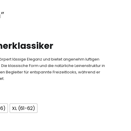
”
erklassiker
örpert lässige Eleganz und bietet angenehm luftigen
 klassische Form und die natürliche Leinenstruktur in
n Begleiter für entspannte Freizeitlooks, während er
et.
56)
XL (61-62)