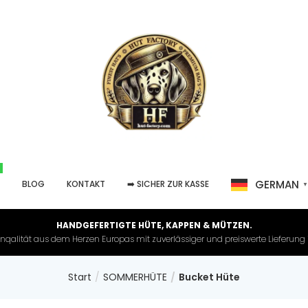
GERMAN
P
BLOG
KONTAKT
➡️ SICHER ZUR KASSE
HANDGEFERTIGTE HÜTE, KAPPEN & MÜTZEN.
nqalität aus dem Herzen Europas mit zuverlässiger und preiswerte Lieferung in 
Start
SOMMERHÜTE
Bucket Hüte