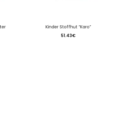
N
AUSFÜHRUNG WÄHLEN
ter
Kinder Stoffhut “Karo”
Dame
51.43
€