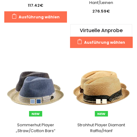
Hanf/Leinen
117.42
€
276.59
€
Dieses
Ausführung wählen
Produkt
weist
Virtuelle Anprobe
mehrere
Di
Varianten
Ausführung wählen
Pr
auf.
we
Die
m
Optionen
Va
können
au
auf
Di
der
O
Produktseite
k
gewählt
a
werden
de
NEW
NEW
Pr
g
Sommerhut Player
Strohhut Player Diamant
„Straw/Cotton Bars“
Raffia/Hanf
w