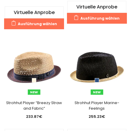
Virtuelle Anprobe
Virtuelle Anprobe
Di
Ausführung wählen
Dieses
Pr
Ausführung wählen
Produkt
we
weist
m
mehrere
Va
Varianten
au
auf.
Di
Die
O
Optionen
k
können
a
auf
de
der
Pr
NEW
NEW
Produktseite
g
gewählt
Strohhut Player “Breezy Straw
Strohhut Player Marine-
w
and Fabric”
Feelings
werden
233.87
€
255.23
€