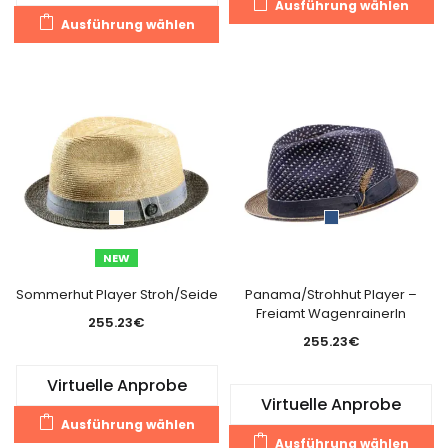
Ausführung wählen
Dieses
Pr
Ausführung wählen
Produkt
we
weist
m
mehrere
Va
Varianten
au
auf.
Di
Die
O
Optionen
k
können
a
auf
de
der
Pr
NEW
Produktseite
g
gewählt
Sommerhut Player Stroh/Seide
Panama/Strohhut Player –
w
Freiamt WagenrainerIn
werden
255.23
€
255.23
€
Virtuelle Anprobe
Virtuelle Anprobe
Dieses
Ausführung wählen
Di
Produkt
Ausführung wählen