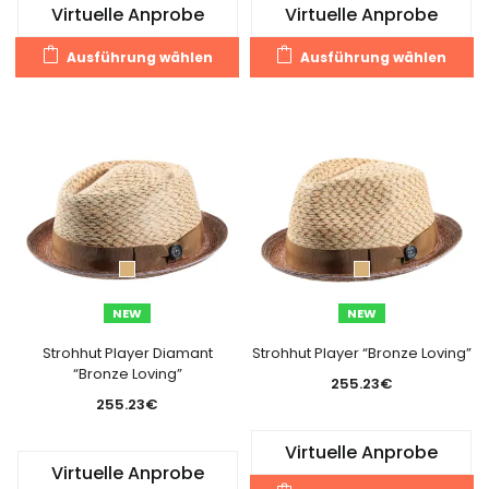
Virtuelle Anprobe
Virtuelle Anprobe
Dieses
Di
Ausführung wählen
Ausführung wählen
Produkt
Pr
weist
we
mehrere
m
Varianten
Va
auf.
au
Die
Di
Optionen
O
können
k
auf
a
der
de
NEW
NEW
Produktseite
Pr
gewählt
g
Strohhut Player Diamant
Strohhut Player “Bronze Loving”
“Bronze Loving”
werden
w
255.23
€
255.23
€
Virtuelle Anprobe
Virtuelle Anprobe
Di