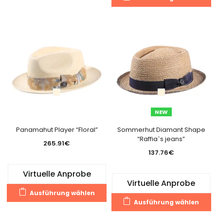
Pr
weist
we
mehrere
m
Varianten
Va
auf.
au
Die
Di
Optionen
O
können
k
auf
a
der
de
Produktseite
NEW
Pr
gewählt
g
Panamahut Player “Floral”
Sommerhut Diamant Shape
werden
“Raffia`s jeans”
w
265.91
€
137.76
€
Virtuelle Anprobe
Virtuelle Anprobe
Dieses
Ausführung wählen
Di
Produkt
Ausführung wählen
Pr
weist