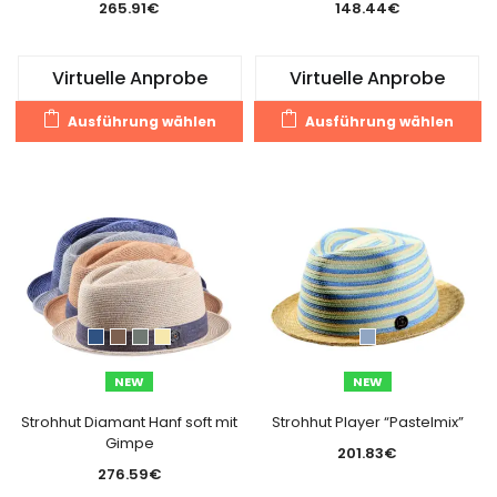
265.91
€
148.44
€
Virtuelle Anprobe
Virtuelle Anprobe
Dieses
Di
Ausführung wählen
Ausführung wählen
Produkt
Pr
weist
we
mehrere
m
Varianten
Va
auf.
au
Die
Di
Optionen
O
können
k
auf
a
der
de
NEW
NEW
Produktseite
Pr
gewählt
g
Strohhut Diamant Hanf soft mit
Strohhut Player “Pastelmix”
Gimpe
werden
w
201.83
€
276.59
€