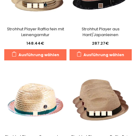
k
Produktseite
a
gewählt
de
werden
Pr
g
Strohhut Player Raffia fein mit
Strohhut Player aus
Leinengarnitur
Hanf/Japanleinen
w
148.44
€
287.27
€
Dieses
Di
Ausführung wählen
Ausführung wählen
Produkt
Pr
weist
we
mehrere
m
Varianten
Va
auf.
au
Die
Di
Optionen
O
können
k
auf
a
der
de
Produktseite
Pr
gewählt
g