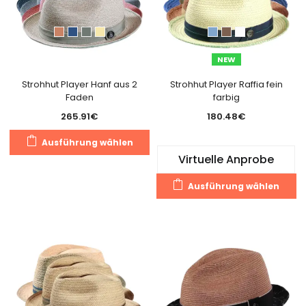
Optionen
Pr
können
g
auf
w
der
NEW
Produktseite
gewählt
Strohhut Player Hanf aus 2
Strohhut Player Raffia fein
Faden
farbig
werden
265.91
€
180.48
€
Dieses
Ausführung wählen
Produkt
Virtuelle Anprobe
weist
Di
mehrere
Ausführung wählen
Pr
Varianten
we
auf.
m
Die
Va
Optionen
au
können
Di
auf
O
der