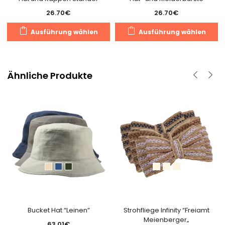
26.70
€
26.70
€
Dieses
D
Ausführung wählen
Ausführung wählen
Produkt
P
weist
we
mehrere
m
Varianten
V
Ähnliche Produkte
auf.
au
Die
D
Optionen
O
können
k
auf
a
der
d
Produktseite
Pr
gewählt
g
werden
w
Bucket Hat “Leinen”
Strohfliege Infinity “Freiamt
Meienberger„
63.01
€