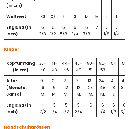
(in cm)
Weltweit
XS
XS
S
S
M
M
L
L
X
England (in
6
6
6
6
6
7
7
7
7
inch)
3/8
1/2
5/8
3/4
7/8
1/8
1/4
3/
Kinder
Kopfumfang
37–
41–
44–
47–
50–
52–
54
55
(in cm)
40
43
46
49
51
53
Alter
0–
0–
7–
7–
13–
24–
4–
4–
(Monate,
6
6
12
12
24
48
8
8 J.
Jahre)
M.
M.
M.
M.
M.
M.
J.
England (in
4
5
5
5
6
6
6
6
inch)
7/8
1/4
1/2
3/4
1/4
1/2
3/4
Handschuhgrössen