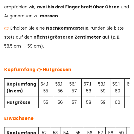
empfehlen wir,
zwei bis drei Finger breit über Ohren
und
Augenbrauen zu
messen.
👉
Erhalten Sie eine
Nachkommastelle
, runden Sie bitte
stets auf den
nächstgrösseren Zentimeter
auf (z. B.
58,5 cm → 59 cm).
Kopfumfang 👉 Hutgrössen
Kopfumfang
54,1–
55,1–
56,1–
57,1–
58,1–
59,1–
60,
(in cm)
55
56
57
58
59
60
61
Hutgrösse
55
56
57
58
59
60
61
Erwachsene
Kopfumfang
52
53
54
55
56
57
58
59
6