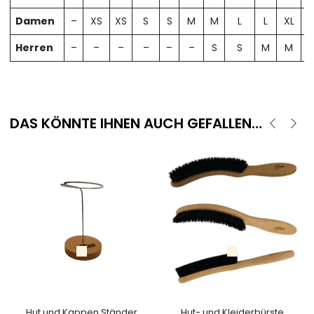
Damen
–
XS
XS
S
S
M
M
L
L
XL
X
Herren
–
–
–
–
–
–
S
S
M
M
DAS KÖNNTE IHNEN AUCH GEFALLEN…
Hut und Kappen Ständer
Hut- und Kleiderbürste