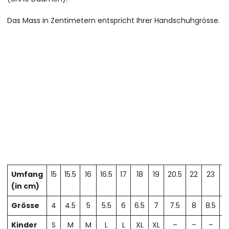
Das Mass in Zentimetern entspricht Ihrer Handschuhgrösse.
Umfang
15
15.5
16
16.5
17
18
19
20.5
22
23
2
(in cm)
Grösse
4
4.5
5
5.5
6
6.5
7
7.5
8
8.5
Kinder
S
M
M
L
L
XL
XL
–
–
–