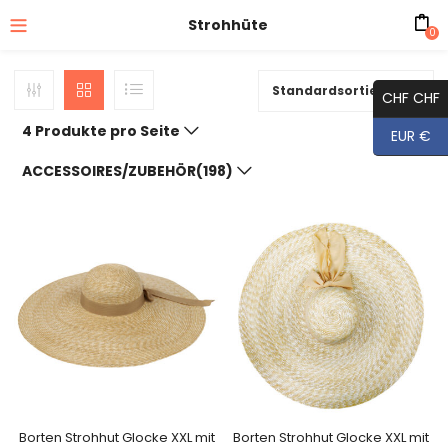
Strohhüte
0
Standardsortierung
CHF CHF
4 Produkte pro Seite
EUR €
ACCESSOIRES/ZUBEHÖR(198)
Borten Strohhut Glocke XXL mit
Borten Strohhut Glocke XXL mit