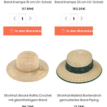
Band Krempe 15 cm UV-Schutz
Band Krempe 20 cm UV-Schutz
117.89
€
152.20
€
Menge
Menge
In den Warenkorb
In den Warenkorb
Strohhut Glocke Raffia Crochet
Strohhut Matelot Bortenstroh
mit gleichfarbigem Band
gemustertes Band Piping
86.79
€
71.78
€