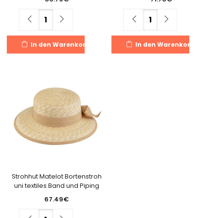
Menge
Menge
In den Warenkorb
In den Warenkorb
Strohhut Matelot Bortenstroh
uni textiles Band und Piping
67.49
€
Menge