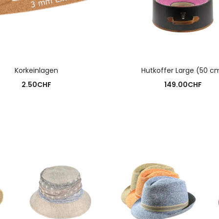
AUSFÜHRUNG WÄHLEN
AUSFÜHRUNG WÄHLE
Korkeinlagen
Hutkoffer Large (50 c
2.50
CHF
149.00
CHF