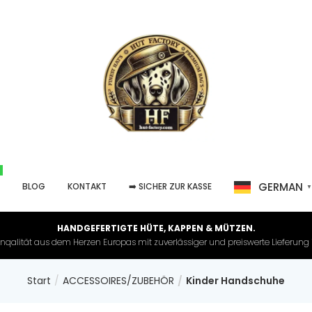
GERMAN
P
BLOG
KONTAKT
➡️ SICHER ZUR KASSE
HANDGEFERTIGTE HÜTE, KAPPEN & MÜTZEN.
nqalität aus dem Herzen Europas mit zuverlässiger und preiswerte Lieferung in 
Start
ACCESSOIRES/ZUBEHÖR
Kinder Handschuhe