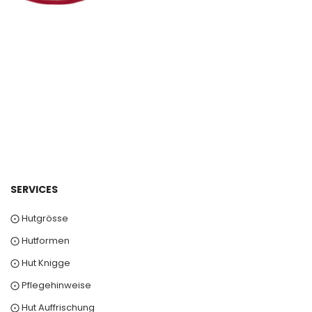
SERVICES
⨀ Hutgrösse
⨀ Hutformen
⨀ Hut Knigge
⨀ Pflegehinweise
⨀ Hut Auffrischung