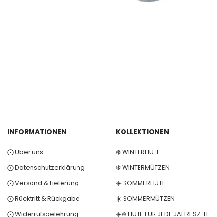
INFORMATIONEN
KOLLEKTIONEN
⨀ Über uns
❄️ WINTERHÜTE
⨀ Datenschutzerklärung
❄️ WINTERMÜTZEN
⨀ Versand & Lieferung
☀️ SOMMERHÜTE
⨀ Rücktritt & Rückgabe
☀️ SOMMERMÜTZEN
⨀ Widerrufsbelehrung
☀️❄️ HÜTE FÜR JEDE JAHRESZEIT