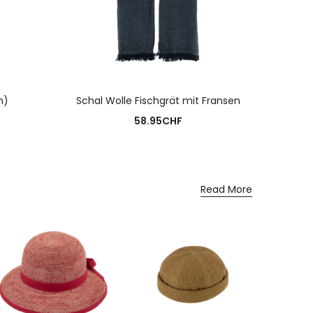
N
AUSFÜHRUNG WÄHLEN
m)
Schal Wolle Fischgrät mit Fransen
Hut M
58.95
CHF
Read More