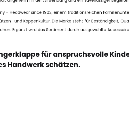
zbar, angenehm in der Anwendung und ein zuverlässiger Begleiter i
many – Headwear since 1903, einem traditionsreichen Familienun
ützen- und Kappenkultur. Die Marke steht für Beständigkeit, Qu
chen. Ergänzt wird das Sortiment durch ausgewählte Accessoir
ngerklappe für anspruchsvolle Kinde
es Handwerk schätzen.