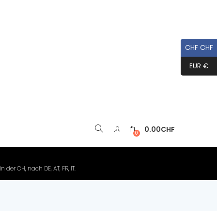
CHF CHF
EUR €
0.00
CHF
▼
0
der CH, nach DE, AT, FR, IT.