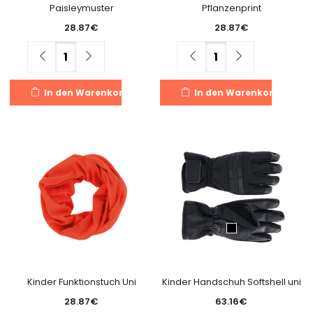
Paisleymuster
Pflanzenprint
28.87
€
28.87
€
Menge
Menge
In den Warenkorb
In den Warenkorb
Kinder Funktionstuch Uni
Kinder Handschuh Softshell uni
28.87
€
63.16
€