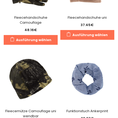
Fleecehandschuhe
Fleecehandschuhe uni
Camouflage
37.45
€
48.16
€
Di
Ausführung wählen
Dieses
Pr
Ausführung wählen
Produkt
we
weist
m
mehrere
Va
Varianten
au
auf.
Di
Die
O
Optionen
k
können
a
auf
de
der
Pr
Produktseite
g
gewählt
Fleecemütze Camouflage uni
Funktionstuch Ankerprint
w
wendbar
werden