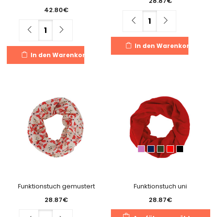
28.87
€
42.80
€
Menge
Menge
In den Warenkorb
In den Warenkorb
Funktionstuch gemustert
Funktionstuch uni
28.87
€
28.87
€
Di
Menge