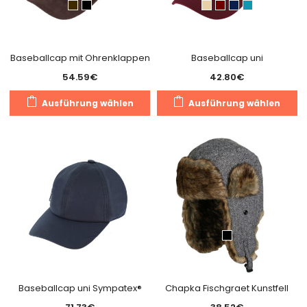
g
w
Baseballcap mit Ohrenklappen
Baseballcap uni
54.59
€
42.80
€
Dieses
Di
Ausführung wählen
Ausführung wählen
Produkt
Pr
weist
we
mehrere
m
Varianten
Va
auf.
au
Die
Di
Optionen
O
können
k
auf
a
der
de
Produktseite
Pr
gewählt
g
Baseballcap uni Sympatex®
Chapka Fischgraet Kunstfell
werden
w