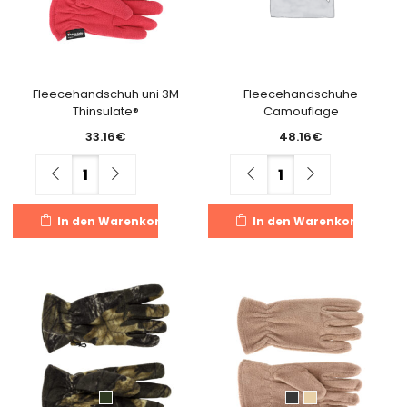
k
auf
a
der
de
Produktseite
Pr
gewählt
g
Fleecehandschuh uni 3M
Fleecehandschuhe
werden
Thinsulate®
Camouflage
w
33.16
€
48.16
€
Menge
Menge
In den Warenkorb
In den Warenkorb