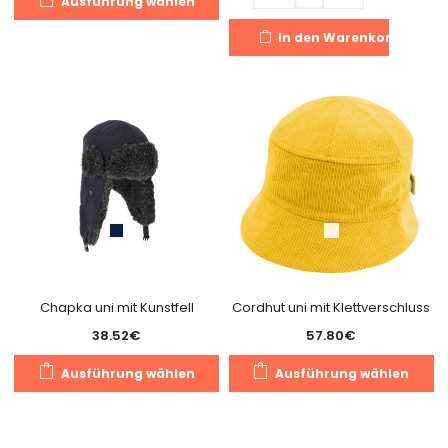
Ausführung wählen
Produkt
weist
In den Warenkorb
mehrere
Varianten
auf.
Die
Optionen
können
auf
der
Produktseite
gewählt
werden
Chapka uni mit Kunstfell
Cordhut uni mit Klettverschluss
38.52
€
57.80
€
Dieses
Di
Ausführung wählen
Ausführung wählen
Produkt
Pr
weist
we
mehrere
m