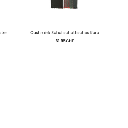
N
ster
Cashmink Schal schottisches Karo
S
61.95
CHF