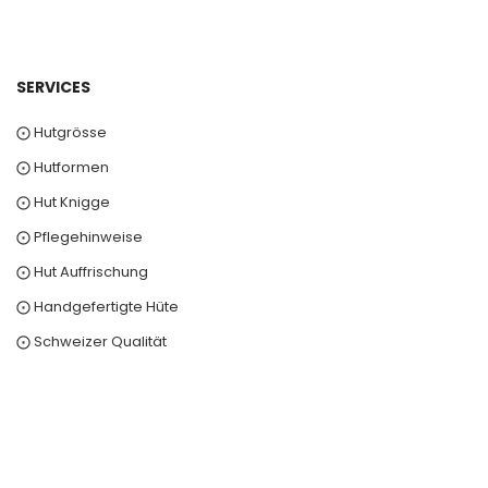
SERVICES
⨀ Hutgrösse
⨀ Hutformen
⨀ Hut Knigge
⨀ Pflegehinweise
⨀ Hut Auffrischung
⨀ Handgefertigte Hüte
⨀ Schweizer Qualität
0