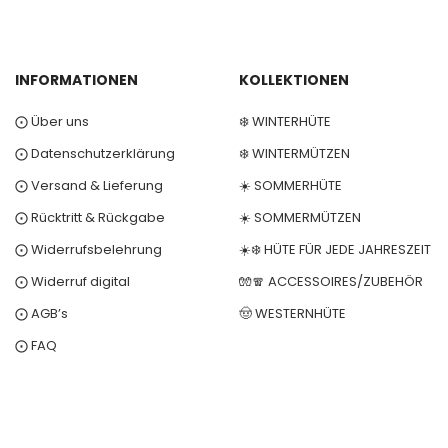
INFORMATIONEN
KOLLEKTIONEN
⨀ Über uns
❄️ WINTERHÜTE
⨀ Datenschutzerklärung
❄️ WINTERMÜTZEN
⨀ Versand & Lieferung
☀️ SOMMERHÜTE
⨀ Rücktritt & Rückgabe
☀️ SOMMERMÜTZEN
⨀ Widerrufsbelehrung
☀️❄️ HÜTE FÜR JEDE JAHRESZEIT
⨀ Widerruf digital
🧤🧣 ACCESSOIRES/ZUBEHÖR
⨀ AGB’s
🤠 WESTERNHÜTE
⨀ FAQ