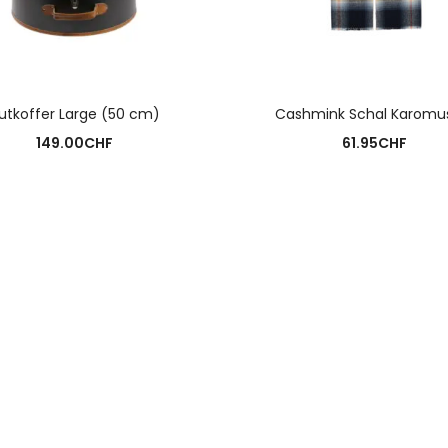
AUSFÜHRUNG WÄHLEN
AUSFÜHRUNG WÄHLE
utkoffer Large (50 cm)
Cashmink Schal Karomu
149.00
CHF
61.95
CHF