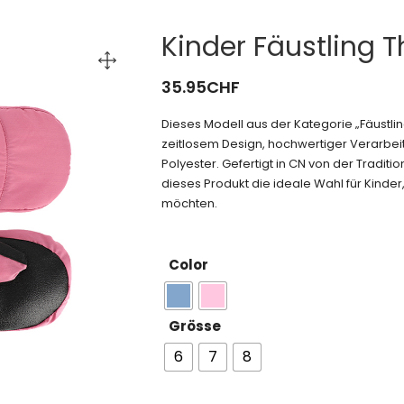
Kinder Fäustling 
35.95
CHF
Dieses Modell aus der Kategorie „Fäustl
zeitlosem Design, hochwertiger Verarbeit
Polyester. Gefertigt in CN von der Tradit
dieses Produkt die ideale Wahl für Kinder, 
möchten.
Color
Grösse
6
7
8