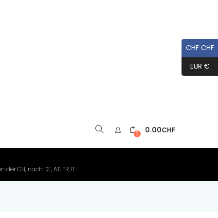
CHF CHF
EUR €
0.00
CHF
▼
0
der CH, nach DE, AT, FR, IT.