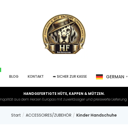
GERMAN
P
BLOG
KONTAKT
➡️ SICHER ZUR KASSE
HANDGEFERTIGTE HÜTE, KAPPEN & MÜTZEN.
nqalität aus dem Herzen Europas mit zuverlässiger und preiswerte Lieferung in 
Start
ACCESSOIRES/ZUBEHÖR
Kinder Handschuhe