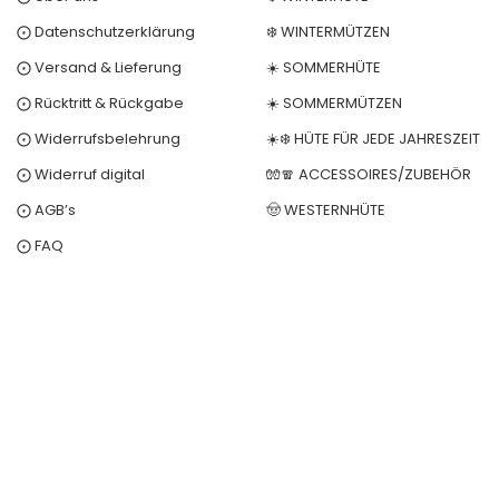
⨀ Datenschutzerklärung
❄️ WINTERMÜTZEN
⨀ Versand & Lieferung
☀️ SOMMERHÜTE
⨀ Rücktritt & Rückgabe
☀️ SOMMERMÜTZEN
⨀ Widerrufsbelehrung
☀️❄️ HÜTE FÜR JEDE JAHRESZEIT
⨀ Widerruf digital
🧤🧣 ACCESSOIRES/ZUBEHÖR
⨀ AGB’s
🤠 WESTERNHÜTE
⨀ FAQ