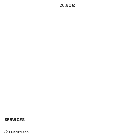
26.80
€
SERVICES
⨀ Hutgrösse