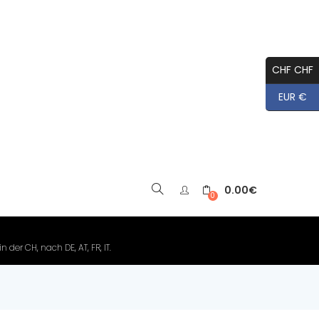
CHF CHF
EUR €
0.00
€
▼
0
der CH, nach DE, AT, FR, IT.