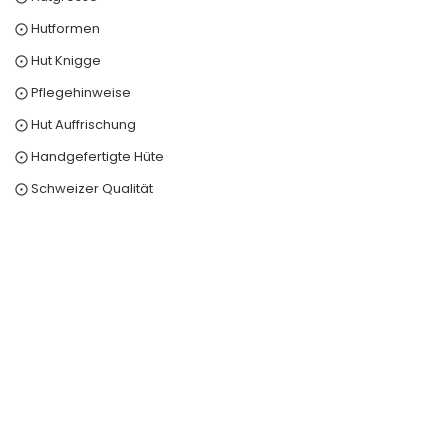
⨀ Hutformen
⨀ Hut Knigge
⨀ Pflegehinweise
⨀ Hut Auffrischung
⨀ Handgefertigte Hüte
⨀ Schweizer Qualität
0