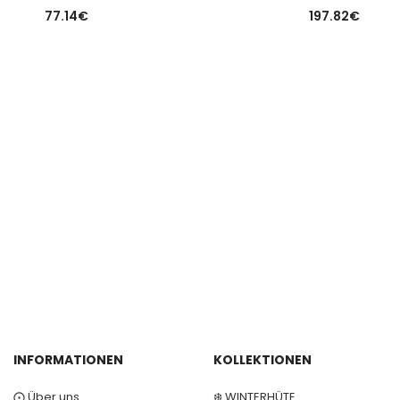
77.14
€
197.82
€
INFORMATIONEN
KOLLEKTIONEN
⨀ Über uns
❄️ WINTERHÜTE