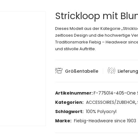
Strickloop mit Blu
Dieses Modell aus der Kategorie „Stric
zeitloses Design und die hochwertige Vera
Traditionsmarke Fiebig – Headwear since 1
und stilvolle Auftritte.
Größentabelle
Lieferun
Artikelnummer:
F-775014-405-One S
Kategorien:
ACCESSOIRES/ZUBEHÖR
,
Schlagwort:
100% Polyacryl
Marke:
Fiebig-Headweare since 1903