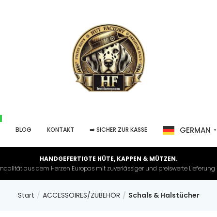
GERMAN
P
BLOG
KONTAKT
➡️ SICHER ZUR KASSE
HANDGEFERTIGTE HÜTE, KAPPEN & MÜTZEN.
nqalität aus dem Herzen Europas mit zuverlässiger und preiswerte Lieferung in 
Start
ACCESSOIRES/ZUBEHÖR
Schals & Halstücher