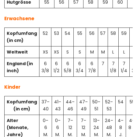
Hutgrösse
55
56
57
58
59
60
61
Erwachsene
Kopfumfang
52
53
54
55
56
57
58
59
6
(in cm)
Weltweit
XS
XS
S
S
M
M
L
L
X
England (in
6
6
6
6
6
7
7
7
7
inch)
3/8
1/2
5/8
3/4
7/8
1/8
1/4
3/
Kinder
Kopfumfang
37–
41–
44–
47–
50–
52–
54
55
(in cm)
40
43
46
49
51
53
Alter
0–
0–
7–
7–
13–
24–
4–
4–
(Monate,
6
6
12
12
24
48
8
8 J.
Jahre)
M.
M.
M.
M.
M.
M.
J.