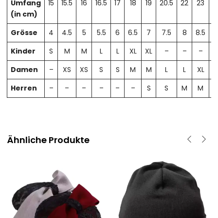
Umfang
15
15.5
16
16.5
17
18
19
20.5
22
23
2
(in cm)
Grösse
4
4.5
5
5.5
6
6.5
7
7.5
8
8.5
Kinder
S
M
M
L
L
XL
XL
–
–
–
Damen
–
XS
XS
S
S
M
M
L
L
XL
X
Herren
–
–
–
–
–
–
S
S
M
M
Ähnliche Produkte