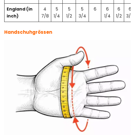
England (in
4
5
5
5
6
6
6
6
inch)
7/8
1/4
1/2
3/4
1/4
1/2
3/4
Handschuhgrössen