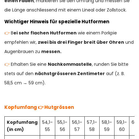
einen Faden
, markieren Sie den Umfang und messen Sie
die Länge anschliessend mit einem Lineal oder Zollstock.
Wichtiger Hinweis für spezielle Hutformen
👉
B
ei sehr flachen Hutformen
wie einem Porkpie
empfehlen wir,
zwei bis drei Finger breit über Ohren
und
Augenbrauen zu
messen.
👉
Erhalten Sie eine
Nachkommastelle
, runden Sie bitte
stets auf den
nächstgrösseren Zentimeter
auf (z. B.
58,5 cm → 59 cm).
Kopfumfang 👉 Hutgrössen
Kopfumfang
54,1–
55,1–
56,1–
57,1–
58,1–
59,1–
60,
(in cm)
55
56
57
58
59
60
61