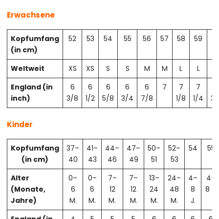
Erwachsene
Kopfumfang
52
53
54
55
56
57
58
59
6
(in cm)
Weltweit
XS
XS
S
S
M
M
L
L
X
England (in
6
6
6
6
6
7
7
7
7
inch)
3/8
1/2
5/8
3/4
7/8
1/8
1/4
3/
Kinder
Kopfumfang
37–
41–
44–
47–
50–
52–
54
55
(in cm)
40
43
46
49
51
53
Alter
0–
0–
7–
7–
13–
24–
4–
4–
(Monate,
6
6
12
12
24
48
8
8 J.
Jahre)
M.
M.
M.
M.
M.
M.
J.