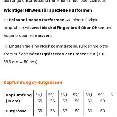
die Länge anschliessend mit einem Lineal oder Zollstock.
Wichtiger Hinweis für spezielle Hutformen
👉
B
ei sehr flachen Hutformen
wie einem Porkpie
empfehlen wir,
zwei bis drei Finger breit über Ohren
und
Augenbrauen zu
messen.
👉
Erhalten Sie eine
Nachkommastelle
, runden Sie bitte
stets auf den
nächstgrösseren Zentimeter
auf (z. B.
58,5 cm → 59 cm).
Kopfumfang 👉 Hutgrössen
Kopfumfang
54,1–
55,1–
56,1–
57,1–
58,1–
59,1–
60,
(in cm)
55
56
57
58
59
60
61
Hutgrösse
55
56
57
58
59
60
61