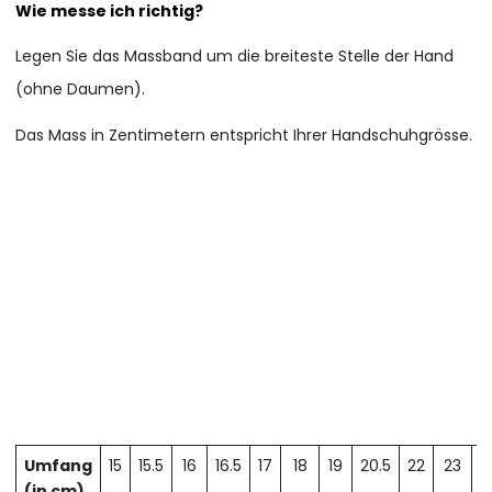
Wie messe ich richtig?
Legen Sie das Massband um die breiteste Stelle der Hand
(ohne Daumen).
Das Mass in Zentimetern entspricht Ihrer Handschuhgrösse.
Umfang
15
15.5
16
16.5
17
18
19
20.5
22
23
2
(in cm)