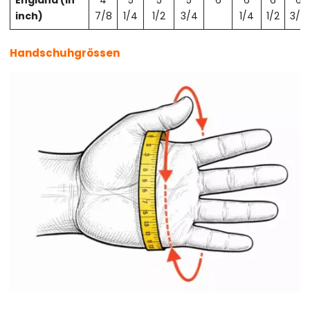
England (in
4
5
5
5
6
6
6
6
inch)
7/8
1/4
1/2
3/4
1/4
1/2
3/4
Handschuhgrössen