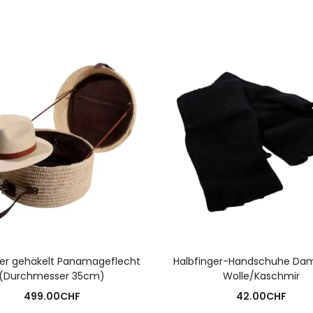
AUSFÜHRUNG WÄHLEN
AUSFÜHRUNG WÄHLE
fer gehäkelt Panamageflecht
Halbfinger-Handschuhe Da
(Durchmesser 35cm)
Wolle/Kaschmir
499.00
CHF
42.00
CHF