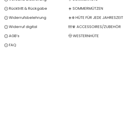
⨀ Rücktritt & Rückgabe
☀️ SOMMERMÜTZEN
⨀ Widerrufsbelehrung
☀️❄️ HÜTE FÜR JEDE JAHRESZEIT
⨀ Widerruf digital
🧤🧣 ACCESSOIRES/ZUBEHÖR
⨀ AGB’s
🤠 WESTERNHÜTE
⨀ FAQ