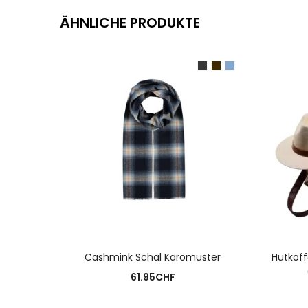
ÄHNLICHE PRODUKTE
AUSFÜHRUNG WÄHLEN
Cashmink Schal Karomuster
Hutkof
61.95
CHF