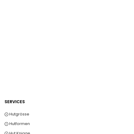
0
SERVICES
⨀ Hutgrösse
⨀ Hutformen
⨀ Hut Knigge