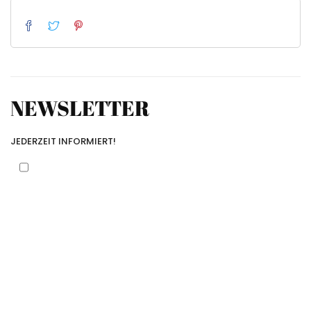
NEWSLETTER
JEDERZEIT INFORMIERT!
Mit dem Anklicken des Kontrollkästchens und der
Angabe Ihrer E-Mail-Adresse akzeptieren Sie unsere
Datenschutzbestimmungen.