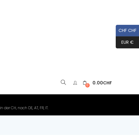
CHF CHF
EUR €
0.00
CHF
▼
0
der CH, nach DE, AT, FR, IT.