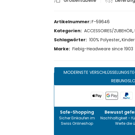
Größentabelle
Lieferun
Artikelnummer:
F-59646
Kategorien:
ACCESSOIRES/ZUBEHÖR
,
Schlagwörter:
100% Polyester
,
Kinder
Marke:
Fiebig-Headweare since 1903
MODERNSTE VERSCHLÜSSELUNGSTE
REIBUNGSL
Safe-Shopping
Bewusst gefer
Sicher Einkaufen im
Nachhaltigkeit – fü
Swiss Onlineshop
Werte die 