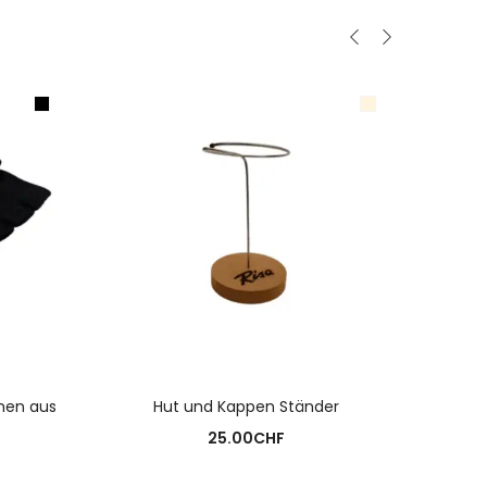
N
AUSFÜHRUNG WÄHLEN
men aus
Hut und Kappen Ständer
Fing
25.00
CHF