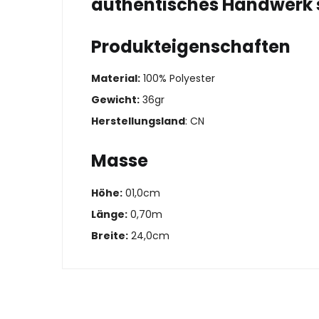
authentisches Handwerk 
Produkteigenschaften
Material:
100% Polyester
Gewicht:
36gr
Herstellungsland
: CN
Masse
Höhe:
01,0cm
Länge:
0,70m
Breite:
24,0cm