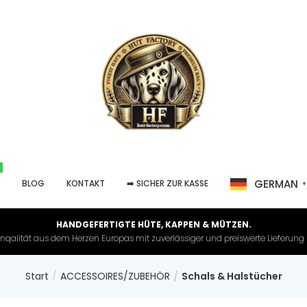
GERMAN
P
BLOG
KONTAKT
➡️ SICHER ZUR KASSE
HANDGEFERTIGTE HÜTE, KAPPEN & MÜTZEN.
nqalität aus dem Herzen Europas mit zuverlässiger und preiswerte Lieferung in 
Start
ACCESSOIRES/ZUBEHÖR
Schals & Halstücher