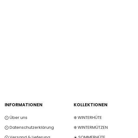
INFORMATIONEN
KOLLEKTIONEN
⨀ Über uns
❄️ WINTERHÜTE
⨀ Datenschutzerklärung
❄️ WINTERMÜTZEN
⨀ Versand & Lieferung
☀️ SOMMERHÜTE