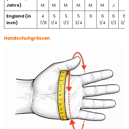
Jahre)
M.
M.
M.
M.
M.
M.
J.
England (in
4
5
5
5
6
6
6
6
inch)
7/8
1/4
1/2
3/4
1/4
1/2
3/4
Handschuhgrössen