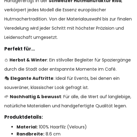
Handgefertigt in der
Schweizer Hutmanufaktur Risa
,
verkörpert jedes Modell die Essenz europäischer
Hutmachertradition. Von der Materialauswahl bis zur finalen
Veredelung wird jeder Schritt mit höchster Präzision und
Leidenschaft umgesetzt.
Perfekt für…
⛄
Herbst & Winter
: Ein stilvoller Begleiter für Spaziergänge
durch die Stadt oder entspannte Momente im Café.
🎭
Elegante Auftritte
: Ideal für Events, bei denen ein
souveräner, klassischer Look gefragt ist.
🌱
Nachhaltig & bewusst
: Für alle, die Wert auf langlebige,
natürliche Materialien und handgefertigte Qualität legen.
Produktdetails:
Material:
100% Haarfilz (Velours)
Randbreite:
8.6 cm