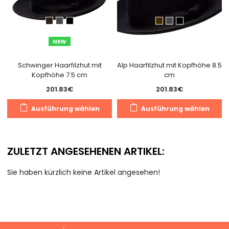
Produktseite
g
gewählt
w
werden
NEW
Schwinger Haarfilzhut mit
Alp Haarfilzhut mit Kopfhöhe 8.5
Kopfhöhe 7.5 cm
cm
201.83
€
201.83
€
Dieses
D
Ausführung wählen
Ausführung wählen
Produkt
P
weist
we
mehrere
m
ZULETZT ANGESEHENEN ARTIKEL:
Varianten
V
auf.
au
Sie haben kürzlich keine Artikel angesehen!
Die
D
Optionen
O
können
k
auf
a
der
d