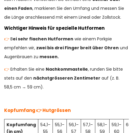
einen Faden
, markieren Sie den Umfang und messen Sie
die Länge anschliessend mit einem Lineal oder Zollstock.
Wichtiger Hinweis für spezielle Hutformen
👉
B
ei sehr flachen Hutformen
wie einem Porkpie
empfehlen wir,
zwei bis drei Finger breit über Ohren
und
Augenbrauen zu
messen.
👉
Erhalten Sie eine
Nachkommastelle
, runden Sie bitte
stets auf den
nächstgrösseren Zentimeter
auf (z. B.
58,5 cm → 59 cm).
Kopfumfang 👉 Hutgrössen
Kopfumfang
54,1–
55,1–
56,1–
57,1–
58,1–
59,1–
60,
(in cm)
55
56
57
58
59
60
61