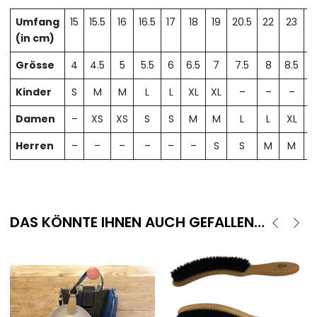
Umfang
15
15.5
16
16.5
17
18
19
20.5
22
23
2
(in cm)
Grösse
4
4.5
5
5.5
6
6.5
7
7.5
8
8.5
Kinder
S
M
M
L
L
XL
XL
–
–
–
Damen
–
XS
XS
S
S
M
M
L
L
XL
X
Herren
–
–
–
–
–
–
S
S
M
M
DAS KÖNNTE IHNEN AUCH GEFALLEN…