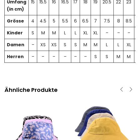
Umfang
15
15.5
16
16.5
17
18
19
20.5
22
23
2
(in cm)
Grösse
4
4.5
5
5.5
6
6.5
7
7.5
8
8.5
Kinder
S
M
M
L
L
XL
XL
–
–
–
Damen
–
XS
XS
S
S
M
M
L
L
XL
X
Herren
–
–
–
–
–
–
S
S
M
M
Ähnliche Produkte