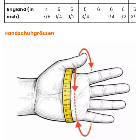
England (in
4
5
5
5
6
6
6
6
inch)
7/8
1/4
1/2
3/4
1/4
1/2
3/4
Handschuhgrössen