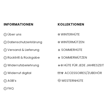
INFORMATIONEN
KOLLEKTIONEN
⨀ Über uns
❄️ WINTERHÜTE
⨀ Datenschutzerklärung
❄️ WINTERMÜTZEN
⨀ Versand & Lieferung
☀️ SOMMERHÜTE
⨀ Rücktritt & Rückgabe
☀️ SOMMERMÜTZEN
⨀ Widerrufsbelehrung
☀️❄️ HÜTE FÜR JEDE JAHRESZEIT
⨀ Widerruf digital
🧤🧣 ACCESSOIRES/ZUBEHÖR
⨀ AGB’s
🤠 WESTERNHÜTE
⨀ FAQ