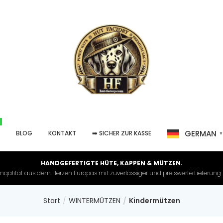
GERMAN
P
BLOG
KONTAKT
➡️ SICHER ZUR KASSE
HANDGEFERTIGTE HÜTE, KAPPEN & MÜTZEN.
nqalität aus dem Herzen Europas mit zuverlässiger und preiswerte Lieferung in 
Start
WINTERMÜTZEN
Kindermützen