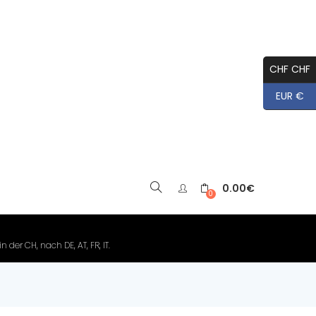
CHF CHF
EUR €
0.00
€
▼
0
der CH, nach DE, AT, FR, IT.