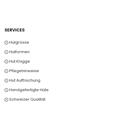
SERVICES
⨀ Hutgrösse
⨀ Hutformen
⨀ Hut Knigge
⨀ Pflegehinweise
⨀ Hut Auffrischung
⨀ Handgefertigte Hüte
⨀ Schweizer Qualität
0