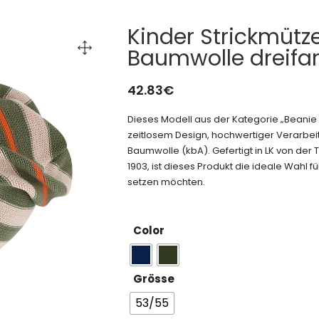
Kinder Strickmütz
Baumwolle dreifa
42.83
€
Dieses Modell aus der Kategorie „Beani
zeitlosem Design, hochwertiger Verarbeit
Baumwolle (kbA). Gefertigt in LK von de
1903, ist dieses Produkt die ideale Wahl für
setzen möchten.
Color
Grösse
53/55