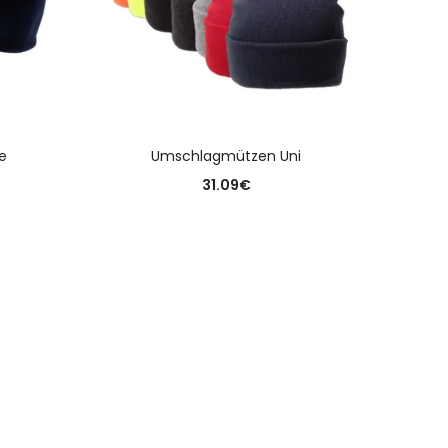
N
AUSFÜHRUNG WÄHLEN
e
Umschlagmützen Uni
Damenka
31.09
€