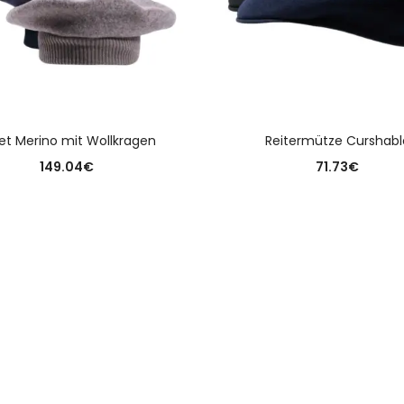
AUSFÜHRUNG WÄHLEN
AUSFÜHRUNG WÄHLE
et Merino mit Wollkragen
Reitermütze Curshabl
149.04
€
71.73
€