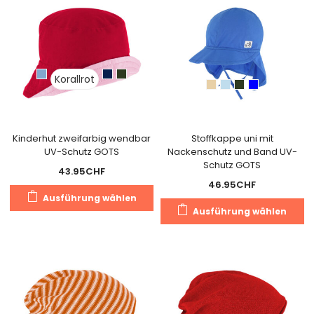
Varianten
Va
auf.
au
Die
Di
Optionen
O
können
k
Korallrot
auf
a
der
de
Produktseite
Pr
gewählt
g
Kinderhut zweifarbig wendbar
Stoffkappe uni mit
UV-Schutz GOTS
Nackenschutz und Band UV-
werden
w
Schutz GOTS
43.95
CHF
46.95
CHF
Dieses
Ausführung wählen
Di
Produkt
Ausführung wählen
Pr
weist
we
mehrere
m
Varianten
Va
auf.
au
Die
Di
Optionen