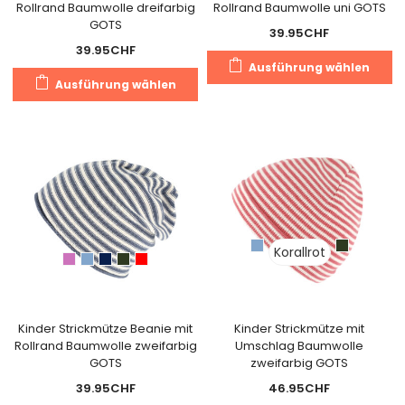
Rollrand Baumwolle dreifarbig
Rollrand Baumwolle uni GOTS
GOTS
39.95
CHF
39.95
CHF
Di
Ausführung wählen
Dieses
Pr
Ausführung wählen
Produkt
we
weist
m
mehrere
Va
Varianten
au
auf.
Di
Die
O
Optionen
k
können
a
Korallrot
auf
de
der
Pr
Produktseite
g
gewählt
Kinder Strickmütze Beanie mit
Kinder Strickmütze mit
w
Rollrand Baumwolle zweifarbig
Umschlag Baumwolle
werden
GOTS
zweifarbig GOTS
39.95
CHF
46.95
CHF