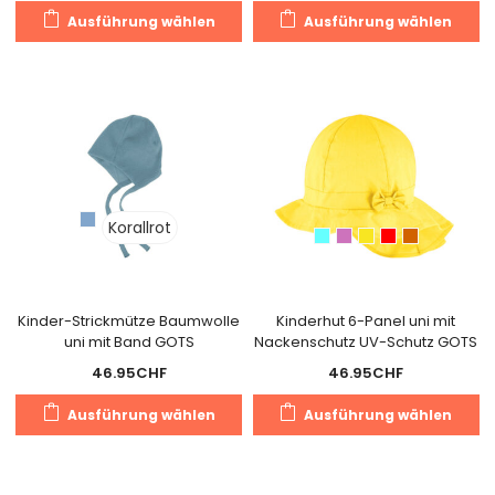
Dieses
Di
Ausführung wählen
Ausführung wählen
Produkt
Pr
weist
we
mehrere
m
Varianten
Va
auf.
au
Die
Di
Optionen
O
können
k
Korallrot
auf
a
der
de
Produktseite
Pr
gewählt
g
Kinder-Strickmütze Baumwolle
Kinderhut 6-Panel uni mit
uni mit Band GOTS
Nackenschutz UV-Schutz GOTS
werden
w
46.95
CHF
46.95
CHF
Dieses
Di
Ausführung wählen
Ausführung wählen
Produkt
Pr
weist
we
mehrere
m