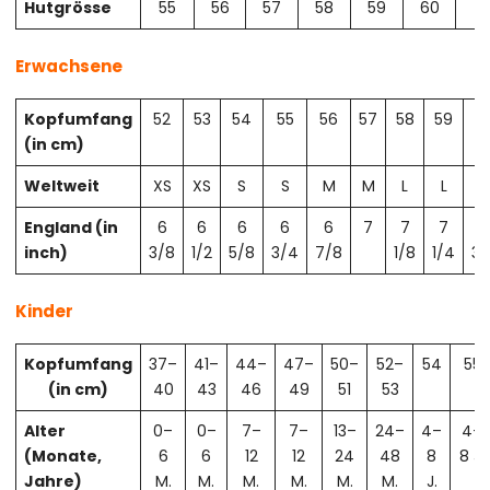
Hutgrösse
55
56
57
58
59
60
61
Erwachsene
Kopfumfang
52
53
54
55
56
57
58
59
6
(in cm)
Weltweit
XS
XS
S
S
M
M
L
L
X
England (in
6
6
6
6
6
7
7
7
7
inch)
3/8
1/2
5/8
3/4
7/8
1/8
1/4
3/
Kinder
Kopfumfang
37–
41–
44–
47–
50–
52–
54
55
(in cm)
40
43
46
49
51
53
Alter
0–
0–
7–
7–
13–
24–
4–
4–
(Monate,
6
6
12
12
24
48
8
8 J.
Jahre)
M.
M.
M.
M.
M.
M.
J.