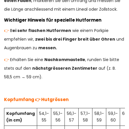
einen Faden
, markieren Sie den Umfang und messen Sie
die Länge anschliessend mit einem Lineal oder Zollstock.
Wichtiger Hinweis für spezielle Hutformen
👉
B
ei sehr flachen Hutformen
wie einem Porkpie
empfehlen wir,
zwei bis drei Finger breit über Ohren
und
Augenbrauen zu
messen.
👉
Erhalten Sie eine
Nachkommastelle
, runden Sie bitte
stets auf den
nächstgrösseren Zentimeter
auf (z. B.
58,5 cm → 59 cm).
Kopfumfang 👉 Hutgrössen
Kopfumfang
54,1–
55,1–
56,1–
57,1–
58,1–
59,1–
60,
(in cm)
55
56
57
58
59
60
61