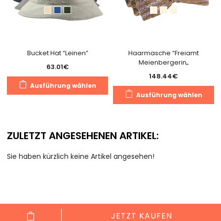
Bucket Hat “Leinen”
Haarmasche “Freiamt
Meienbergerin„
63.01
€
148.44
€
Dieses
Ausführung wählen
D
Produkt
Ausführung wählen
P
weist
we
mehrere
m
Varianten
ZULETZT ANGESEHENEN ARTIKEL:
V
auf.
au
Die
Sie haben kürzlich keine Artikel angesehen!
D
Optionen
O
können
k
auf
a
der
d
Produktseite
JETZT KAUFEN
Pr
gewählt