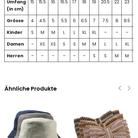
Umfang
15
15.5
16
16.5
17
18
19
20.5
22
23
2
(in cm)
Grösse
4
4.5
5
5.5
6
6.5
7
7.5
8
8.5
Kinder
S
M
M
L
L
XL
XL
–
–
–
Damen
–
XS
XS
S
S
M
M
L
L
XL
X
Herren
–
–
–
–
–
–
S
S
M
M
Ähnliche Produkte