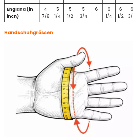
England (in
4
5
5
5
6
6
6
6
inch)
7/8
1/4
1/2
3/4
1/4
1/2
3/4
Handschuhgrössen