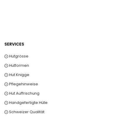
SERVICES
⨀ Hutgrösse
⨀ Hutformen
⨀ Hut Knigge
⨀ Pflegehinweise
⨀ Hut Auffrischung
⨀ Handgefertigte Hüte
⨀ Schweizer Qualität
0