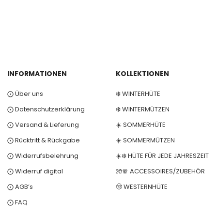
INFORMATIONEN
KOLLEKTIONEN
⨀ Über uns
❄️ WINTERHÜTE
⨀ Datenschutzerklärung
❄️ WINTERMÜTZEN
⨀ Versand & Lieferung
☀️ SOMMERHÜTE
⨀ Rücktritt & Rückgabe
☀️ SOMMERMÜTZEN
⨀ Widerrufsbelehrung
☀️❄️ HÜTE FÜR JEDE JAHRESZEIT
⨀ Widerruf digital
🧤🧣 ACCESSOIRES/ZUBEHÖR
⨀ AGB’s
🤠 WESTERNHÜTE
⨀ FAQ