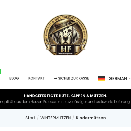
GERMAN
P
BLOG
KONTAKT
➡️ SICHER ZUR KASSE
HANDGEFERTIGTE HÜTE, KAPPEN & MÜTZEN.
nqalität aus dem Herzen Europas mit zuverlässiger und preiswerte Lieferung in 
Start
WINTERMÜTZEN
Kindermützen