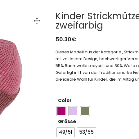
Kinder Strickmüt
zweifarbig
50.30
€
Dieses Modell aus der Kategorie „Stric
mit zeitlosem Design, hochwertiger Verar
55% Baumwolle recycelt und 30% Wolle r
Gefertigt in IT von der Traditionsmarke F
die ideale Wahl für Kinder, die im Alltag u
Color
Grösse
49/51
53/55