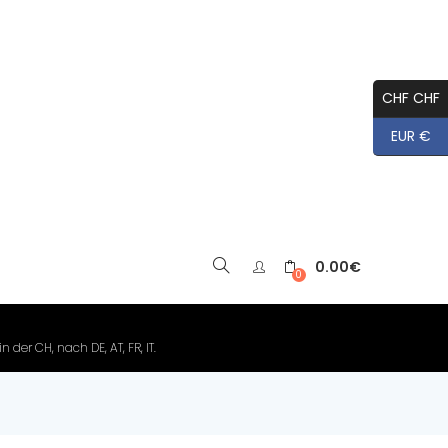
CHF CHF
EUR €
0.00
€
▼
0
der CH, nach DE, AT, FR, IT.