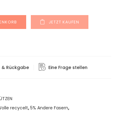
Alternative:
RENKORB
JETZT KAUFEN
g & Rückgabe
Eine Frage stellen
ÜTZEN
olle recycelt
,
5% Andere Fasern
,