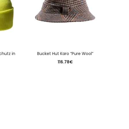
N
AUSFÜHRUNG WÄHLEN
chutz in
Bucket Hut Karo “Pure Wool”
Ums
116.78
€