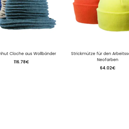
AUSFÜHRUNG WÄHLEN
AUSFÜHRUNG WÄHLE
hut Cloche aus Wollbänder
Strickmütze für den Arbeitss
Neofarben
116.78
€
64.02
€