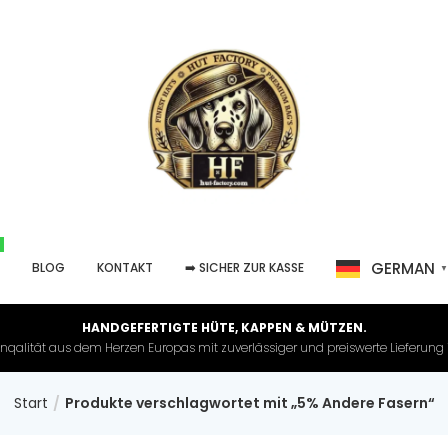
GERMAN
P
BLOG
KONTAKT
➡️ SICHER ZUR KASSE
HANDGEFERTIGTE HÜTE, KAPPEN & MÜTZEN.
nqalität aus dem Herzen Europas mit zuverlässiger und preiswerte Lieferung in 
Start
Produkte verschlagwortet mit „5% Andere Fasern“