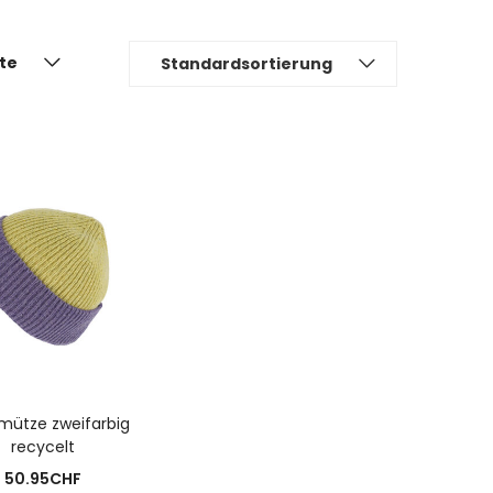
ite
Standardsortierung
N DEN WARENKORB
kmütze zweifarbig
recycelt
50.95
CHF