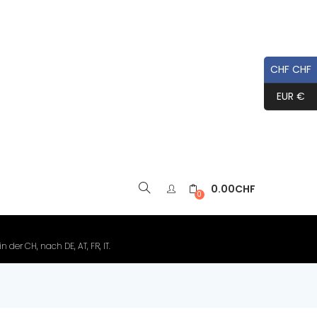
CHF CHF
EUR €
0.00
CHF
▼
0
der CH, nach DE, AT, FR, IT.