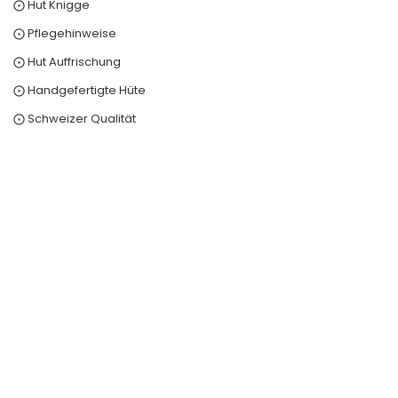
⨀ Hut Knigge
⨀ Pflegehinweise
⨀ Hut Auffrischung
⨀ Handgefertigte Hüte
⨀ Schweizer Qualität
0