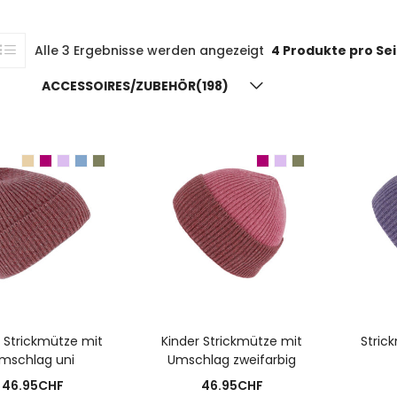
Alle 3 Ergebnisse werden angezeigt
4 Produkte pro Se
ACCESSOIRES/ZUBEHÖR(198)
I
USFÜHRUNG WÄHLEN
AUSFÜHRUNG WÄHLEN
r Strickmütze mit
Kinder Strickmütze mit
Stric
mschlag uni
Umschlag zweifarbig
46.95
CHF
46.95
CHF