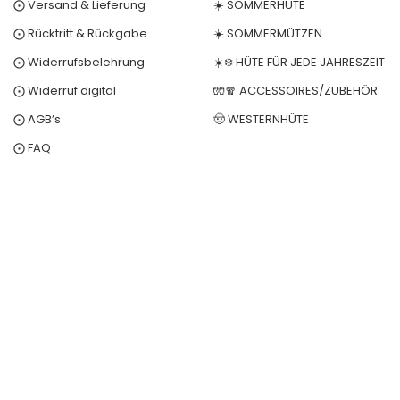
⨀ Versand & Lieferung
☀️ SOMMERHÜTE
⨀ Rücktritt & Rückgabe
☀️ SOMMERMÜTZEN
⨀ Widerrufsbelehrung
☀️❄️ HÜTE FÜR JEDE JAHRESZEIT
⨀ Widerruf digital
🧤🧣 ACCESSOIRES/ZUBEHÖR
⨀ AGB’s
🤠 WESTERNHÜTE
⨀ FAQ