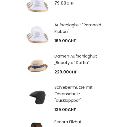
79.00
CHF
Aufschlaghut "Romboid
Ribbon"
169.00
CHF
Damen Aufschlaghut
„Beauty of Raffia“
229.00
CHF
Schiebermütze mit
Ohrenschutz
"ausklappbar"
139.00
CHF
Fedora Filzhut