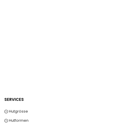
SERVICES
⨀ Hutgrösse
⨀ Hutformen