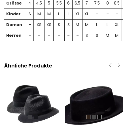
Grösse
4
4.5
5
5.5
6
6.5
7
7.5
8
8.5
Kinder
S
M
M
L
L
XL
XL
–
–
–
Damen
–
XS
XS
S
S
M
M
L
L
XL
X
Herren
–
–
–
–
–
–
S
S
M
M
Ähnliche Produkte