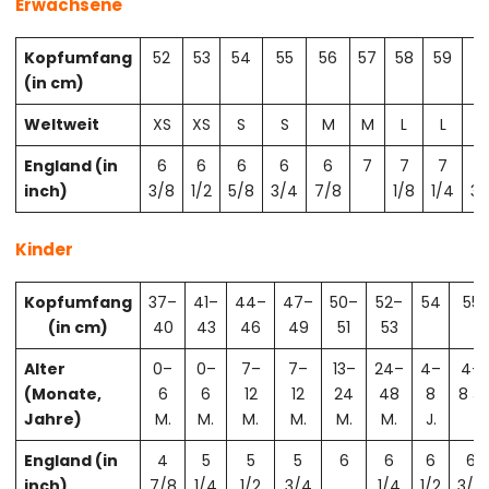
Erwachsene
Kopfumfang
52
53
54
55
56
57
58
59
6
(in cm)
Weltweit
XS
XS
S
S
M
M
L
L
X
England (in
6
6
6
6
6
7
7
7
7
inch)
3/8
1/2
5/8
3/4
7/8
1/8
1/4
3/
Kinder
Kopfumfang
37–
41–
44–
47–
50–
52–
54
55
(in cm)
40
43
46
49
51
53
Alter
0–
0–
7–
7–
13–
24–
4–
4–
(Monate,
6
6
12
12
24
48
8
8 J.
Jahre)
M.
M.
M.
M.
M.
M.
J.
England (in
4
5
5
5
6
6
6
6
inch)
7/8
1/4
1/2
3/4
1/4
1/2
3/4