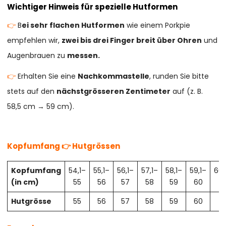
Wichtiger Hinweis für spezielle Hutformen
👉
B
ei sehr flachen Hutformen
wie einem Porkpie
empfehlen wir,
zwei bis drei Finger breit über Ohren
und
Augenbrauen zu
messen.
👉
Erhalten Sie eine
Nachkommastelle
, runden Sie bitte
stets auf den
nächstgrösseren Zentimeter
auf (z. B.
58,5 cm → 59 cm).
Kopfumfang 👉 Hutgrössen
Kopfumfang
54,1–
55,1–
56,1–
57,1–
58,1–
59,1–
60,
(in cm)
55
56
57
58
59
60
61
Hutgrösse
55
56
57
58
59
60
61