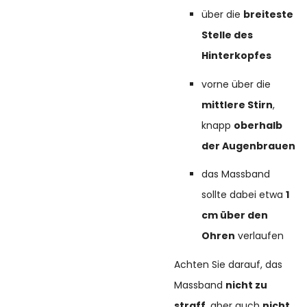
über die
breiteste
Stelle des
Hinterkopfes
vorne über die
mittlere Stirn
,
knapp
oberhalb
der Augenbrauen
das Massband
sollte dabei etwa
1
cm über den
Ohren
verlaufen
Achten Sie darauf, das
Massband
nicht zu
straff
, aber auch
nicht