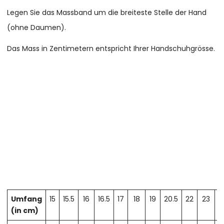
Legen Sie das Massband um die breiteste Stelle der Hand
(ohne Daumen).
Das Mass in Zentimetern entspricht Ihrer Handschuhgrösse.
Umfang
15
15.5
16
16.5
17
18
19
20.5
22
23
2
(in cm)