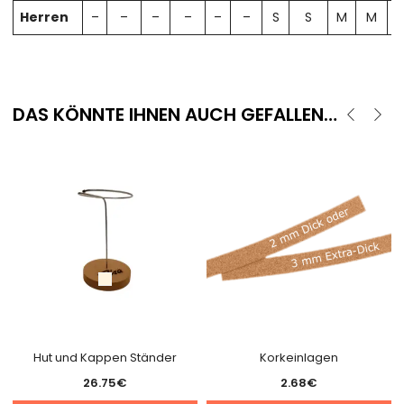
Herren
–
–
–
–
–
–
S
S
M
M
DAS KÖNNTE IHNEN AUCH GEFALLEN…
Hut und Kappen Ständer
Korkeinlagen
26.75
€
2.68
€