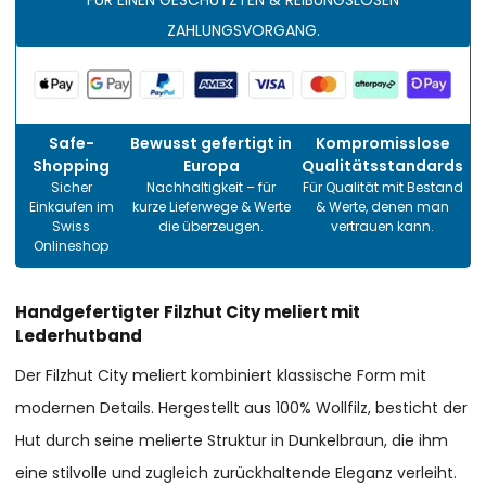
FÜR EINEN GESCHÜTZTEN & REIBUNGSLOSEN
ZAHLUNGSVORGANG.
Safe-
Bewusst gefertigt in
Kompromisslose
Shopping
Europa
Qualitätsstandards
Sicher
Nachhaltigkeit – für
Für Qualität mit Bestand
Einkaufen im
kurze Lieferwege & Werte
& Werte, denen man
Swiss
die überzeugen.
vertrauen kann.
Onlineshop
Handgefertigter Filzhut City meliert mit
Lederhutband
Der Filzhut City meliert kombiniert klassische Form mit
modernen Details. Hergestellt aus 100% Wollfilz, besticht der
Hut durch seine melierte Struktur in Dunkelbraun, die ihm
eine stilvolle und zugleich zurückhaltende Eleganz verleiht.