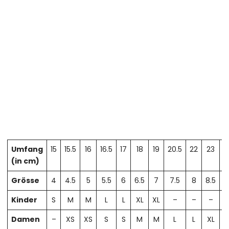
Umfang
15
15.5
16
16.5
17
18
19
20.5
22
23
2
(in cm)
Grösse
4
4.5
5
5.5
6
6.5
7
7.5
8
8.5
Kinder
S
M
M
L
L
XL
XL
–
–
–
Damen
–
XS
XS
S
S
M
M
L
L
XL
X