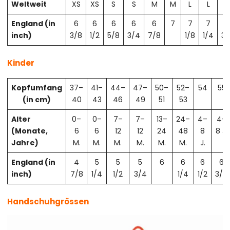
Weltweit
XS
XS
S
S
M
M
L
L
X
England (in
6
6
6
6
6
7
7
7
7
inch)
3/8
1/2
5/8
3/4
7/8
1/8
1/4
3/
Kinder
Kopfumfang
37–
41–
44–
47–
50–
52–
54
55
(in cm)
40
43
46
49
51
53
Alter
0–
0–
7–
7–
13–
24–
4–
4–
(Monate,
6
6
12
12
24
48
8
8 J.
Jahre)
M.
M.
M.
M.
M.
M.
J.
England (in
4
5
5
5
6
6
6
6
inch)
7/8
1/4
1/2
3/4
1/4
1/2
3/4
Handschuhgrössen