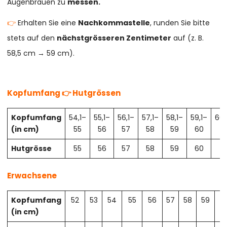
Augenbrauen zu
messen.
👉
Erhalten Sie eine
Nachkommastelle
, runden Sie bitte
stets auf den
nächstgrösseren Zentimeter
auf (z. B.
58,5 cm → 59 cm).
Kopfumfang 👉 Hutgrössen
Kopfumfang
54,1–
55,1–
56,1–
57,1–
58,1–
59,1–
60,
(in cm)
55
56
57
58
59
60
61
Hutgrösse
55
56
57
58
59
60
61
Erwachsene
Kopfumfang
52
53
54
55
56
57
58
59
6
(in cm)