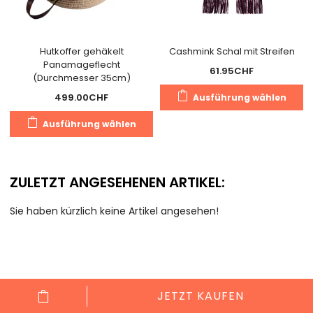
Hutkoffer gehäkelt
Cashmink Schal mit Streifen
Panamageflecht
61.95
CHF
(Durchmesser 35cm)
D
499.00
CHF
Ausführung wählen
P
Dieses
we
Ausführung wählen
Produkt
m
weist
V
mehrere
au
ZULETZT ANGESEHENEN ARTIKEL:
Varianten
D
auf.
O
Sie haben kürzlich keine Artikel angesehen!
Die
k
Optionen
a
können
d
auf
Pr
der
g
JETZT KAUFEN
Produktseite
w
Cookie Consent mit Real Cookie Banner
gewählt