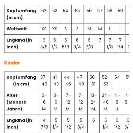
Kopfumfang
52
53
54
55
56
57
58
59
6
(in cm)
Weltweit
XS
XS
S
S
M
M
L
L
X
England (in
6
6
6
6
6
7
7
7
7
inch)
3/8
1/2
5/8
3/4
7/8
1/8
1/4
3/
Kinder
Kopfumfang
37–
41–
44–
47–
50–
52–
54
55
(in cm)
40
43
46
49
51
53
Alter
0–
0–
7–
7–
13–
24–
4–
4–
(Monate,
6
6
12
12
24
48
8
8 J.
Jahre)
M.
M.
M.
M.
M.
M.
J.
England (in
4
5
5
5
6
6
6
6
inch)
7/8
1/4
1/2
3/4
1/4
1/2
3/4