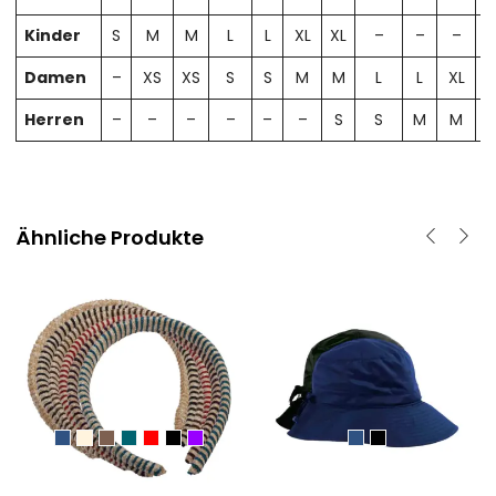
Kinder
S
M
M
L
L
XL
XL
–
–
–
Damen
–
XS
XS
S
S
M
M
L
L
XL
X
Herren
–
–
–
–
–
–
S
S
M
M
Ähnliche Produkte