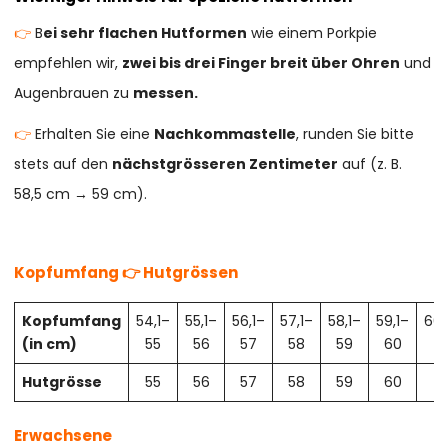
👉
B
ei sehr flachen Hutformen
wie einem Porkpie
empfehlen wir,
zwei bis drei Finger breit über Ohren
und
Augenbrauen zu
messen.
👉
Erhalten Sie eine
Nachkommastelle
, runden Sie bitte
stets auf den
nächstgrösseren Zentimeter
auf (z. B.
58,5 cm → 59 cm).
Kopfumfang 👉 Hutgrössen
Kopfumfang
54,1–
55,1–
56,1–
57,1–
58,1–
59,1–
60,
(in cm)
55
56
57
58
59
60
61
Hutgrösse
55
56
57
58
59
60
61
Erwachsene