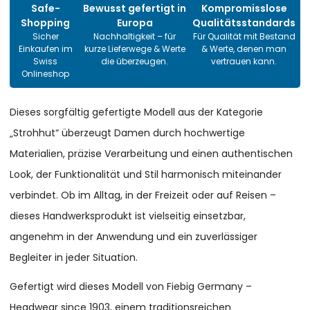
Safe-
Bewusst gefertigt in
Kompromisslose
Shopping
Europa
Qualitätsstandards
Sicher
Nachhaltigkeit – für
Für Qualität mit Bestand
Einkaufen im
kurze Lieferwege & Werte
& Werte, denen man
Swiss
die überzeugen.
vertrauen kann.
Onlineshop
Dieses sorgfältig gefertigte Modell aus der Kategorie
„Strohhut“ überzeugt Damen durch hochwertige
Materialien, präzise Verarbeitung und einen authentischen
Look, der Funktionalität und Stil harmonisch miteinander
verbindet. Ob im Alltag, in der Freizeit oder auf Reisen –
dieses Handwerksprodukt ist vielseitig einsetzbar,
angenehm in der Anwendung und ein zuverlässiger
Begleiter in jeder Situation.
Gefertigt wird dieses Modell von Fiebig Germany –
Headwear since 1903, einem traditionsreichen