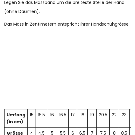
Legen Sie das Massband um die breiteste Stelle der Hand
(ohne Daumen).
Das Mass in Zentimetern entspricht Ihrer Handschuhgrösse.
Umfang
15
15.5
16
16.5
17
18
19
20.5
22
23
2
(in cm)
Grösse
4
4.5
5
5.5
6
6.5
7
7.5
8
8.5