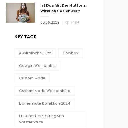
Ist Das Mit Der Hutform
Wirklich So Schwer?
Veröffentlicht
06.06.2023
7484
am
KEY TAGS
Australische Hüte
Cowboy
Cowgirl Westernhut
Custom Made
Custom Made Westernhüte
Damenhüte Kollektion 2024
Ethik bei Herstellung von
Westernhüte