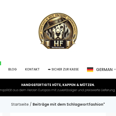
GERMAN
P
BLOG
KONTAKT
➡️ SICHER ZUR KASSE
HANDGEFERTIGTE HÜTE, KAPPEN & MÜTZEN.
nqalität aus dem Herzen Europas mit zuverlässiger und preiswerte Lieferung in 
Startseite
/
Beiträge mit dem Schlagwortfashion"