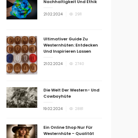
Nachhaltigkeit Und Ethik
Veröffentlicht
21.02.2024
2911
am
Ultimativer Guide Zu
Westernhüten: Entdecken
Und Inspirieren Lassen
Veröffentlicht
21.02.2024
2740
am
Die Welt Der Western- Und
Cowboyhüte
Veröffentlicht
19.02.2024
2881
am
Ein Online Shop Nur Für
Westernhüte – Qualität