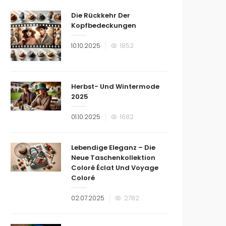
Die Rückkehr Der
Kopfbedeckungen
Veröffentlicht
10.10.2025
1852
am
Herbst- Und Wintermode
2025
Veröffentlicht
01.10.2025
1682
am
Lebendige Eleganz – Die
Neue Taschenkollektion
Coloré Éclat Und Voyage
Coloré
Veröffentlicht
02.07.2025
2782
am