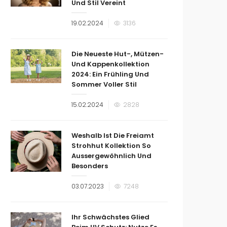
Und Stil Vereint
Veröffentlicht
19.02.2024
3136
am
Die Neueste Hut-, Mützen-
Und Kappenkollektion
2024: Ein Frühling Und
Sommer Voller Stil
Veröffentlicht
15.02.2024
2828
am
Weshalb Ist Die Freiamt
Strohhut Kollektion So
Aussergewöhnlich Und
Besonders
Veröffentlicht
03.07.2023
7248
am
Ihr Schwächstes Glied