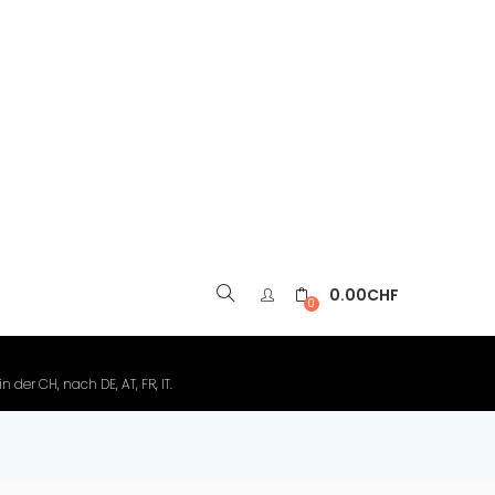
0.00
CHF
▼
0
der CH, nach DE, AT, FR, IT.