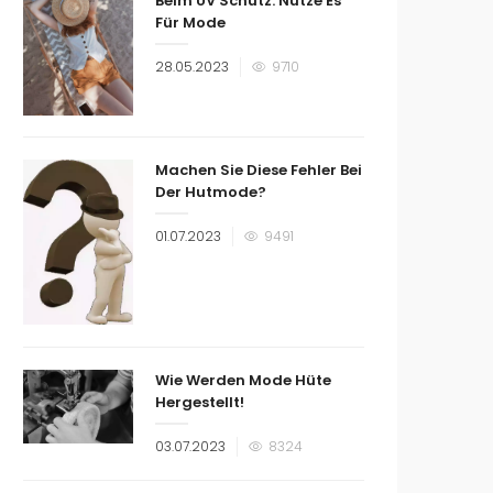
Beim UV Schutz: Nutze Es
Für Mode
Veröffentlicht
28.05.2023
9710
am
Machen Sie Diese Fehler Bei
Der Hutmode?
Veröffentlicht
01.07.2023
9491
am
Wie Werden Mode Hüte
Hergestellt!
Veröffentlicht
03.07.2023
8324
am