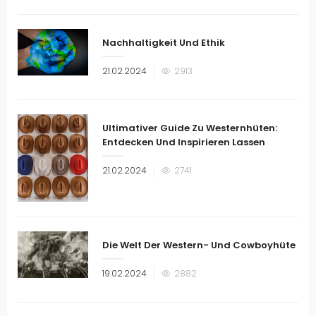
am
Nachhaltigkeit Und Ethik
Veröffentlicht
21.02.2024
2913
am
Ultimativer Guide Zu Westernhüten:
Entdecken Und Inspirieren Lassen
Veröffentlicht
21.02.2024
2741
am
Die Welt Der Western- Und Cowboyhüte
Veröffentlicht
19.02.2024
2882
am