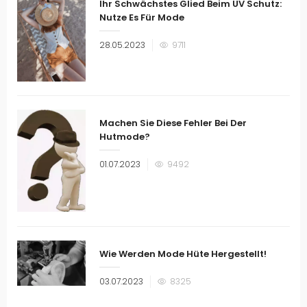
Ihr Schwächstes Glied Beim UV Schutz:
Nutze Es Für Mode
Veröffentlicht
28.05.2023
9711
am
Machen Sie Diese Fehler Bei Der
Hutmode?
Veröffentlicht
01.07.2023
9492
am
Wie Werden Mode Hüte Hergestellt!
Veröffentlicht
03.07.2023
8325
am