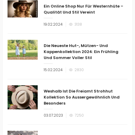
Ein Online Shop Nur Für Westernhüte –
Qualität Und Stil Vereint
Veröffentlicht
19.02.2024
3138
am
Die Neueste Hut-, Mützen- Und
Kappenkollektion 2024: Ein Frühling
Und Sommer Voller Stil
Veröffentlicht
15.02.2024
2830
am
Weshalb Ist Die Freiamt Strohhut
Kollektion So Aussergewöhnlich Und
Besonders
Veröffentlicht
03.07.2023
7250
am