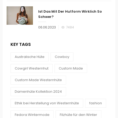
Ist Das Mit Der Hutform Wirklich So
Schwer?
Veröffentlicht
06.06.2023
7484
am
KEY TAGS
Australische Hüte
Cowboy
Cowgirl Westernhut
Custom Made
Custom Made Westernhüte
Damenhüte Kollektion 2024
Ethik bei Herstellung von Westernhüte
fashion
Fedora Wintermode
Filzhüte für den Winter