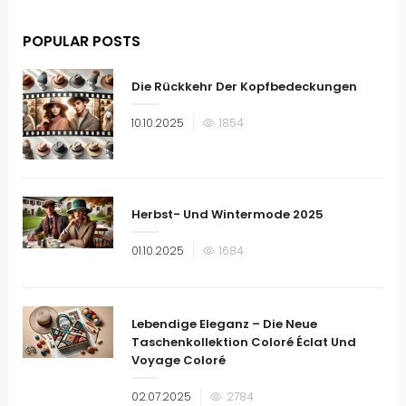
POPULAR POSTS
Die Rückkehr Der Kopfbedeckungen
Veröffentlicht
10.10.2025
1854
am
Herbst- Und Wintermode 2025
Veröffentlicht
01.10.2025
1684
am
Lebendige Eleganz – Die Neue
Taschenkollektion Coloré Éclat Und
Voyage Coloré
Veröffentlicht
02.07.2025
2784