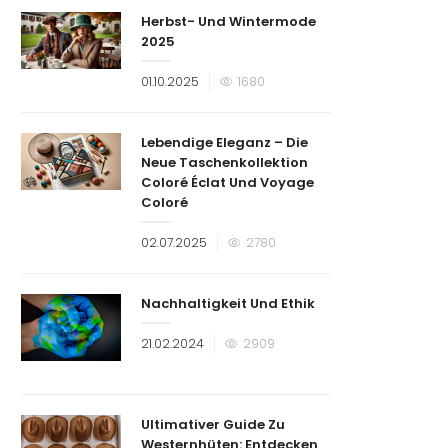
Herbst- Und Wintermode
2025
Veröffentlicht
01.10.2025
1680
am
Lebendige Eleganz – Die
Neue Taschenkollektion
Coloré Éclat Und Voyage
Coloré
Veröffentlicht
02.07.2025
2780
am
Nachhaltigkeit Und Ethik
Veröffentlicht
21.02.2024
2909
am
Ultimativer Guide Zu
Westernhüten: Entdecken