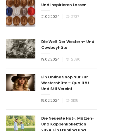
Und Inspirieren Lassen
Veröffentlicht
21.02.2024
2737
am
Die Welt Der Western- Und
Cowboyhüte
Veröffentlicht
19.02.2024
2880
am
Ein Online Shop Nur Für
Westernhüte – Qualität
Und Stil Vereint
Veröffentlicht
19.02.2024
3135
am
Die Neueste Hut-, Mützen-
Und Kappenkollektion
2024: Ein Frühling Und