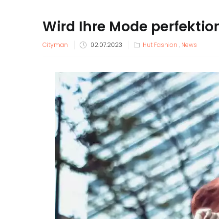
Wird Ihre Mode perfektio
Veröffentlicht
Cityman
02.07.2023
Hut Fashion
,
News
am