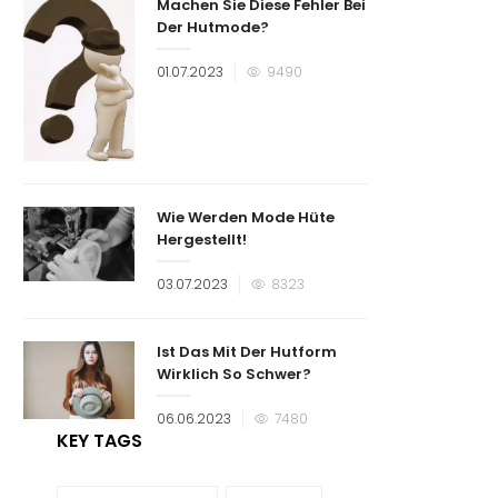
Machen Sie Diese Fehler Bei
Der Hutmode?
Veröffentlicht
01.07.2023
9490
am
Wie Werden Mode Hüte
Hergestellt!
Veröffentlicht
03.07.2023
8323
am
Ist Das Mit Der Hutform
Wirklich So Schwer?
Veröffentlicht
06.06.2023
7480
am
KEY TAGS