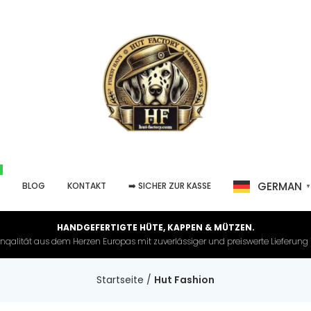
GERMAN
P
BLOG
KONTAKT
➡️ SICHER ZUR KASSE
HANDGEFERTIGTE HÜTE, KAPPEN & MÜTZEN.
nqalität aus dem Herzen Europas mit zuverlässiger und preiswerte Lieferung in 
Startseite
/
Hut Fashion