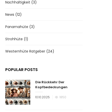
Nachhaltigkeit
(3)
News
(12)
Panamahüte
(3)
Strohhüte
(1)
Westernhüte Ratgeber
(24)
POPULAR POSTS
Die Rückkehr Der
Kopfbedeckungen
Veröffentlicht
10.10.2025
1850
am