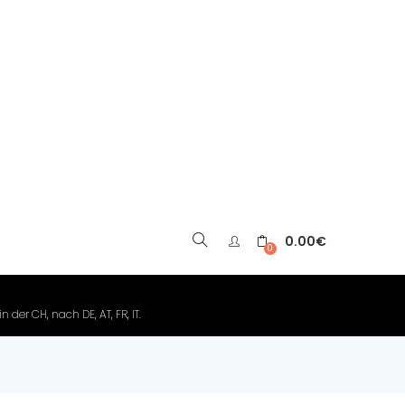
0.00
€
▼
0
der CH, nach DE, AT, FR, IT.