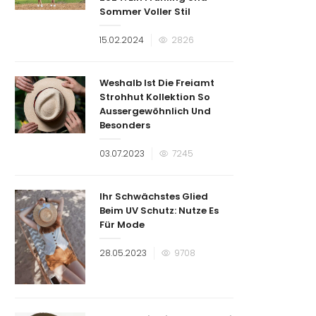
Sommer Voller Stil
Veröffentlicht
15.02.2024
2826
am
Weshalb Ist Die Freiamt
Strohhut Kollektion So
Aussergewöhnlich Und
Besonders
Veröffentlicht
03.07.2023
7245
am
Ihr Schwächstes Glied
Beim UV Schutz: Nutze Es
Für Mode
Veröffentlicht
28.05.2023
9708
am