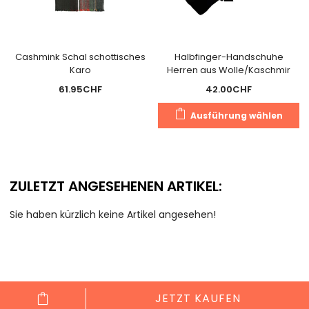
Cashmink Schal schottisches
Halbfinger-Handschuhe
Karo
Herren aus Wolle/Kaschmir
61.95
CHF
42.00
CHF
D
Ausführung wählen
P
we
m
V
ZULETZT ANGESEHENEN ARTIKEL:
au
D
Sie haben kürzlich keine Artikel angesehen!
O
k
a
d
Pr
JETZT KAUFEN
g
Cookie Consent mit Real Cookie Banner