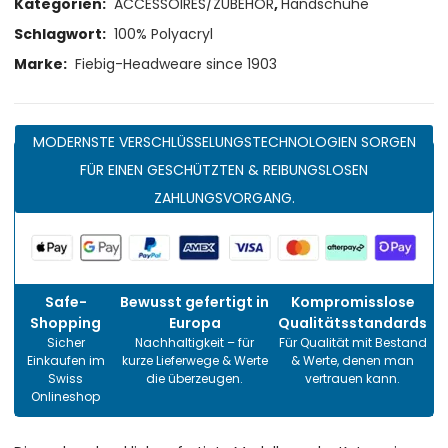
Kategorien:
ACCESSOIRES/ZUBEHÖR
,
Handschuhe
Schlagwort:
100% Polyacryl
Marke:
Fiebig-Headweare since 1903
MODERNSTE VERSCHLÜSSELUNGSTECHNOLOGIEN SORGEN
FÜR EINEN GESCHÜTZTEN & REIBUNGSLOSEN
ZAHLUNGSVORGANG.
Safe-
Bewusst gefertigt in
Kompromisslose
Shopping
Europa
Qualitätsstandards
Sicher
Nachhaltigkeit – für
Für Qualität mit Bestand
Einkaufen im
kurze Lieferwege & Werte
& Werte, denen man
Swiss
die überzeugen.
vertrauen kann.
Onlineshop