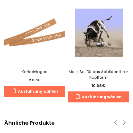
Korkeinlagen
Mass Set für das Abbilden Ihrer
Kopfform
2.67
€
10.68
€
Dieses
Ausführung wählen
D
Produkt
Ausführung wählen
P
weist
we
mehrere
m
Varianten
V
Ähnliche Produkte
auf.
au
Die