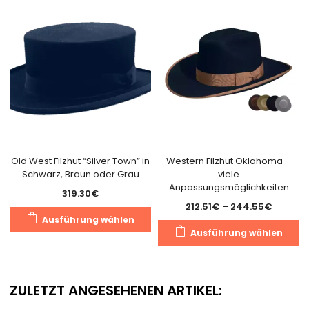
D
Optionen
O
können
k
auf
a
der
d
Produktseite
Pr
gewählt
g
werden
w
Old West Filzhut “Silver Town” in
Western Filzhut Oklahoma –
Schwarz, Braun oder Grau
viele
Anpassungsmöglichkeiten
319.30
€
Preissp
212.51
€
–
244.55
€
Dieses
Ausführung wählen
212.51€
D
Produkt
Ausführung wählen
bis
P
weist
244.55
we
mehrere
m
Varianten
ZULETZT ANGESEHENEN ARTIKEL:
V
auf.
au