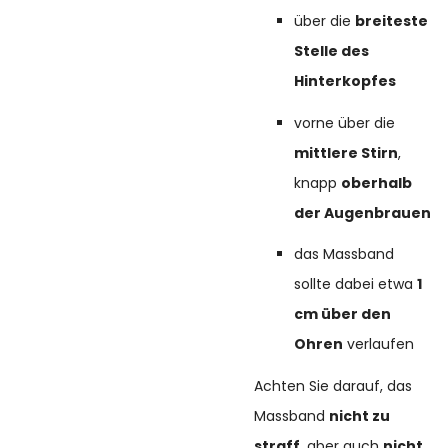
über die
breiteste
Stelle des
Hinterkopfes
vorne über die
mittlere Stirn
,
knapp
oberhalb
der Augenbrauen
das Massband
sollte dabei etwa
1
cm über den
Ohren
verlaufen
Achten Sie darauf, das
Massband
nicht zu
straff
, aber auch
nicht