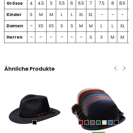
Grösse
4
4.5
5
5.5
6
6.5
7
7.5
8
8.5
Kinder
S
M
M
L
L
XL
XL
–
–
–
Damen
–
XS
XS
S
S
M
M
L
L
XL
X
Herren
–
–
–
–
–
–
S
S
M
M
Ähnliche Produkte