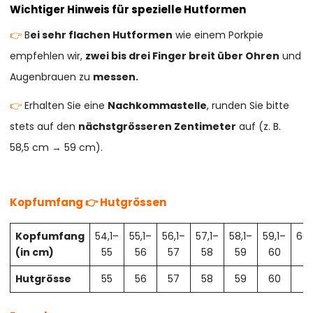
Wichtiger Hinweis für spezielle Hutformen
👉
B
ei sehr flachen Hutformen
wie einem Porkpie
empfehlen wir,
zwei bis drei Finger breit über Ohren
und
Augenbrauen zu
messen.
👉
Erhalten Sie eine
Nachkommastelle
, runden Sie bitte
stets auf den
nächstgrösseren Zentimeter
auf (z. B.
58,5 cm → 59 cm).
Kopfumfang 👉 Hutgrössen
Kopfumfang
54,1–
55,1–
56,1–
57,1–
58,1–
59,1–
60,
(in cm)
55
56
57
58
59
60
61
Hutgrösse
55
56
57
58
59
60
61