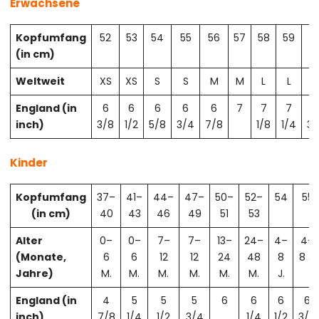
Erwachsene
Kopfumfang
52
53
54
55
56
57
58
59
6
(in cm)
Weltweit
XS
XS
S
S
M
M
L
L
X
England (in
6
6
6
6
6
7
7
7
7
inch)
3/8
1/2
5/8
3/4
7/8
1/8
1/4
3/
Kinder
Kopfumfang
37–
41–
44–
47–
50–
52–
54
55
(in cm)
40
43
46
49
51
53
Alter
0–
0–
7–
7–
13–
24–
4–
4–
(Monate,
6
6
12
12
24
48
8
8 J.
Jahre)
M.
M.
M.
M.
M.
M.
J.
England (in
4
5
5
5
6
6
6
6
inch)
7/8
1/4
1/2
3/4
1/4
1/2
3/4