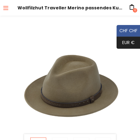
Wollfilzhut Traveller Merino passendes Kunstlederband
0
CHF CHF
EUR €