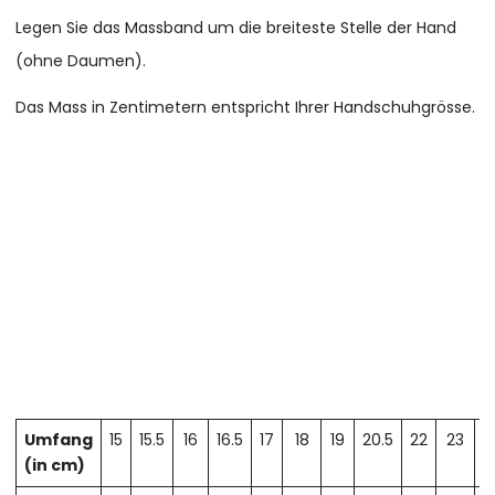
Legen Sie das Massband um die breiteste Stelle der Hand
(ohne Daumen).
Das Mass in Zentimetern entspricht Ihrer Handschuhgrösse.
Umfang
15
15.5
16
16.5
17
18
19
20.5
22
23
2
(in cm)