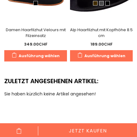
gewählt
g
werden
w
Damen Haarfilzhut Velours mit
Alp Haarfilzhut mit Kopfhöhe 8.5
Filzeinsatz
cm
349.00
CHF
189.00
CHF
Dieses
D
Ausführung wählen
Ausführung wählen
Produkt
P
weist
we
mehrere
m
ZULETZT ANGESEHENEN ARTIKEL:
Varianten
V
auf.
au
Sie haben kürzlich keine Artikel angesehen!
Die
D
Optionen
O
können
k
auf
a
der
d
JETZT KAUFEN
Produktseite
Pr
Cookie Consent mit Real Cookie Banner