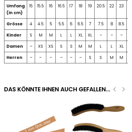
Umfang
15
15.5
16
16.5
17
18
19
20.5
22
23
2
(in cm)
Grösse
4
4.5
5
5.5
6
6.5
7
7.5
8
8.5
Kinder
S
M
M
L
L
XL
XL
–
–
–
Damen
–
XS
XS
S
S
M
M
L
L
XL
X
Herren
–
–
–
–
–
–
S
S
M
M
DAS KÖNNTE IHNEN AUCH GEFALLEN…