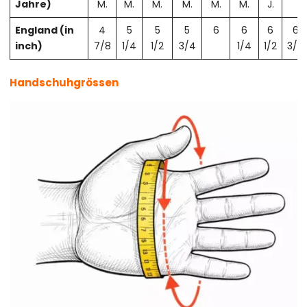
Jahre)
M.
M.
M.
M.
M.
M.
J.
England (in
4
5
5
5
6
6
6
6
inch)
7/8
1/4
1/2
3/4
1/4
1/2
3/4
Handschuhgrössen