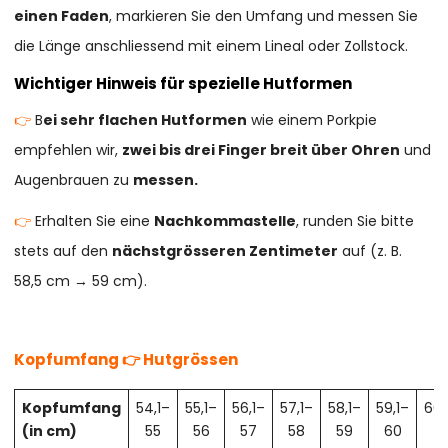
einen Faden
, markieren Sie den Umfang und messen Sie
die Länge anschliessend mit einem Lineal oder Zollstock.
Wichtiger Hinweis für spezielle Hutformen
👉
B
ei sehr flachen Hutformen
wie einem Porkpie
empfehlen wir,
zwei bis drei Finger breit über Ohren
und
Augenbrauen zu
messen.
👉
Erhalten Sie eine
Nachkommastelle
, runden Sie bitte
stets auf den
nächstgrösseren Zentimeter
auf (z. B.
58,5 cm → 59 cm).
Kopfumfang 👉 Hutgrössen
Kopfumfang
54,1–
55,1–
56,1–
57,1–
58,1–
59,1–
60,
(in cm)
55
56
57
58
59
60
61