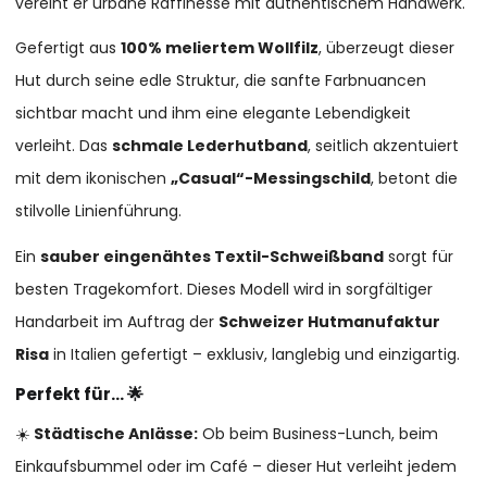
vereint er urbane Raffinesse mit authentischem Handwerk.
Gefertigt aus
100% meliertem Wollfilz
, überzeugt dieser
Hut durch seine edle Struktur, die sanfte Farbnuancen
sichtbar macht und ihm eine elegante Lebendigkeit
verleiht. Das
schmale Lederhutband
, seitlich akzentuiert
mit dem ikonischen
„Casual“-Messingschild
, betont die
stilvolle Linienführung.
Ein
sauber eingenähtes Textil-Schweißband
sorgt für
besten Tragekomfort. Dieses Modell wird in sorgfältiger
Handarbeit im Auftrag der
Schweizer Hutmanufaktur
Risa
in Italien gefertigt – exklusiv, langlebig und einzigartig.
Perfekt für… 🌟
☀️
Städtische Anlässe:
Ob beim Business-Lunch, beim
Einkaufsbummel oder im Café – dieser Hut verleiht jedem