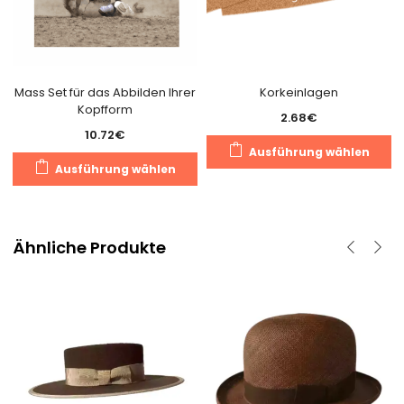
Mass Set für das Abbilden Ihrer
Korkeinlagen
Kopfform
2.68
€
10.72
€
D
Ausführung wählen
Dieses
P
Ausführung wählen
Produkt
we
weist
m
mehrere
V
Varianten
Ähnliche Produkte
au
auf.
D
Die
O
Optionen
k
können
a
auf
d
der
Pr
Produktseite
g