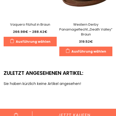
gewählt
w
werden
Vaquero Filzhut in Braun
Western Derby
Panamageflecht „Death Valley“
Preisspanne:
266.98
€
–
288.42
€
Braun
266.98€
Dieses
319.52
€
Ausführung wählen
bis
Produkt
288.42€
D
weist
Ausführung wählen
P
mehrere
we
Varianten
m
auf.
ZULETZT ANGESEHENEN ARTIKEL:
V
Die
au
Optionen
Sie haben kürzlich keine Artikel angesehen!
D
können
O
auf
k
der
a
Produktseite
d
gewählt
JETZT KAUFEN
Pr