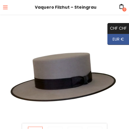
Vaquero Filzhut – Steingrau
0
CHF CHF
EUR €