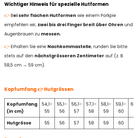
Wichtiger Hinweis für spezielle Hutformen
👉
B
ei sehr flachen Hutformen
wie einem Porkpie
empfehlen wir,
zwei bis drei Finger breit über Ohren
und
Augenbrauen zu
messen.
👉
Erhalten Sie eine
Nachkommastelle
, runden Sie bitte
stets auf den
nächstgrösseren Zentimeter
auf (z. B.
58,5 cm → 59 cm).
Kopfumfang 👉 Hutgrössen
Kopfumfang
54,1–
55,1–
56,1–
57,1–
58,1–
59,1–
60,
(in cm)
55
56
57
58
59
60
61
Hutgrösse
55
56
57
58
59
60
61