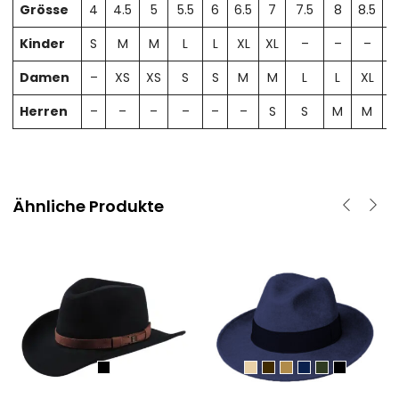
Grösse
4
4.5
5
5.5
6
6.5
7
7.5
8
8.5
Kinder
S
M
M
L
L
XL
XL
–
–
–
Damen
–
XS
XS
S
S
M
M
L
L
XL
X
Herren
–
–
–
–
–
–
S
S
M
M
Ähnliche Produkte