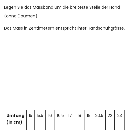
Legen Sie das Massband um die breiteste Stelle der Hand
(ohne Daumen).
Das Mass in Zentimetern entspricht Ihrer Handschuhgrösse.
Umfang
15
15.5
16
16.5
17
18
19
20.5
22
23
2
(in cm)