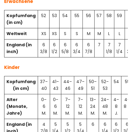
Erwachsene
Kopfumfang
52
53
54
55
56
57
58
59
6
(in cm)
Weltweit
XS
XS
S
S
M
M
L
L
X
England (in
6
6
6
6
6
7
7
7
7
inch)
3/8
1/2
5/8
3/4
7/8
1/8
1/4
3/
Kinder
Kopfumfang
37–
41–
44–
47–
50–
52–
54
55
(in cm)
40
43
46
49
51
53
Alter
0–
0–
7–
7–
13–
24–
4–
4–
(Monate,
6
6
12
12
24
48
8
8 J.
Jahre)
M.
M.
M.
M.
M.
M.
J.
England (in
4
5
5
5
6
6
6
6
inch)
7/8
1/4
1/2
3/4
1/4
1/2
3/4