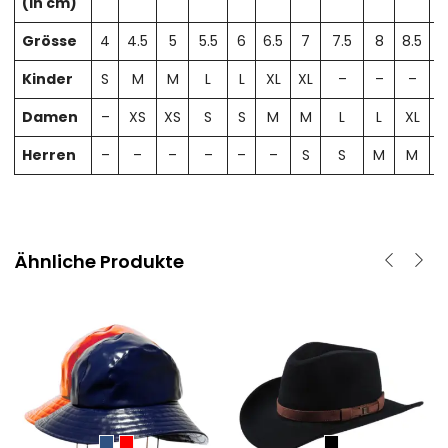
(in cm)
Grösse
4
4.5
5
5.5
6
6.5
7
7.5
8
8.5
Kinder
S
M
M
L
L
XL
XL
–
–
–
Damen
–
XS
XS
S
S
M
M
L
L
XL
X
Herren
–
–
–
–
–
–
S
S
M
M
Ähnliche Produkte