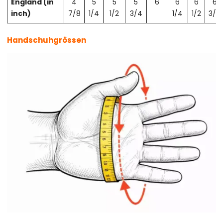
England (in
4
5
5
5
6
6
6
6
inch)
7/8
1/4
1/2
3/4
1/4
1/2
3/4
Handschuhgrössen