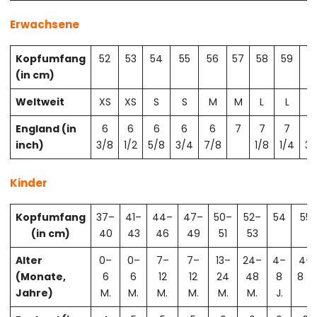
Erwachsene
Kopfumfang
52
53
54
55
56
57
58
59
6
(in cm)
Weltweit
XS
XS
S
S
M
M
L
L
X
England (in
6
6
6
6
6
7
7
7
7
inch)
3/8
1/2
5/8
3/4
7/8
1/8
1/4
3/
Kinder
Kopfumfang
37–
41–
44–
47–
50–
52–
54
55
(in cm)
40
43
46
49
51
53
Alter
0–
0–
7–
7–
13–
24–
4–
4–
(Monate,
6
6
12
12
24
48
8
8 J.
Jahre)
M.
M.
M.
M.
M.
M.
J.