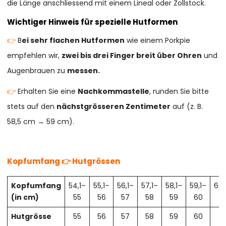
die Länge anschliessend mit einem Lineal oder Zollstock.
Wichtiger Hinweis für spezielle Hutformen
👉
B
ei sehr flachen Hutformen
wie einem Porkpie
empfehlen wir,
zwei bis drei Finger breit über Ohren
und
Augenbrauen zu
messen.
👉
Erhalten Sie eine
Nachkommastelle
, runden Sie bitte
stets auf den
nächstgrösseren Zentimeter
auf (z. B.
58,5 cm → 59 cm).
Kopfumfang 👉 Hutgrössen
Kopfumfang
54,1–
55,1–
56,1–
57,1–
58,1–
59,1–
60,
(in cm)
55
56
57
58
59
60
61
Hutgrösse
55
56
57
58
59
60
61