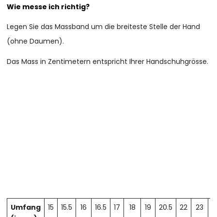
Wie messe ich richtig?
Legen Sie das Massband um die breiteste Stelle der Hand
(ohne Daumen).
Das Mass in Zentimetern entspricht Ihrer Handschuhgrösse.
Umfang
15
15.5
16
16.5
17
18
19
20.5
22
23
2