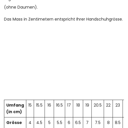
(ohne Daumen).
Das Mass in Zentimetern entspricht Ihrer Handschuhgrösse.
Umfang
15
15.5
16
16.5
17
18
19
20.5
22
23
2
(in cm)
Grösse
4
4.5
5
5.5
6
6.5
7
7.5
8
8.5