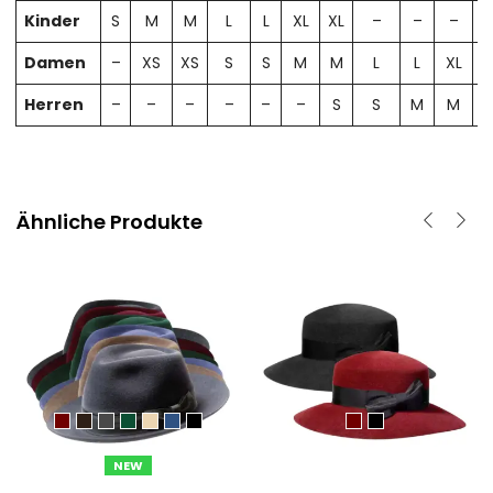
Kinder
S
M
M
L
L
XL
XL
–
–
–
Damen
–
XS
XS
S
S
M
M
L
L
XL
X
Herren
–
–
–
–
–
–
S
S
M
M
Ähnliche Produkte
NEW