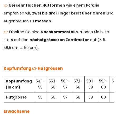
👉
B
ei sehr flachen Hutformen
wie einem Porkpie
empfehlen wir,
zwei bis drei Finger breit über Ohren
und
Augenbrauen zu
messen.
👉
Erhalten Sie eine
Nachkommastelle
, runden Sie bitte
stets auf den
nächstgrösseren Zentimeter
auf (z. B.
58,5 cm → 59 cm).
Kopfumfang 👉 Hutgrössen
Kopfumfang
54,1–
55,1–
56,1–
57,1–
58,1–
59,1–
60,
(in cm)
55
56
57
58
59
60
61
Hutgrösse
55
56
57
58
59
60
61
Erwachsene