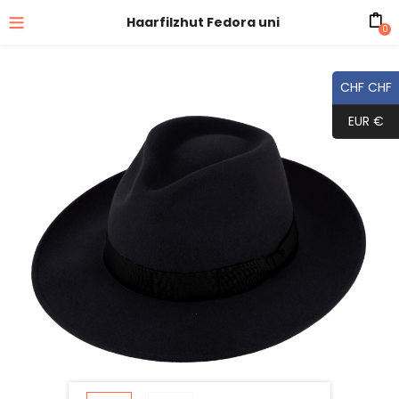
Haarfilzhut Fedora uni
0
CHF CHF
EUR €