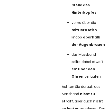
Stelle des
Hinterkopfes
vorne über die
mittlere Stirn
,
knapp
oberhalb
der Augenbrauen
das Massband
sollte dabei etwa
1
cm über den
Ohren
verlaufen
Achten Sie darauf, das
Massband
nicht zu
straff
, aber auch
nicht
zu locker
anzulegen. Der