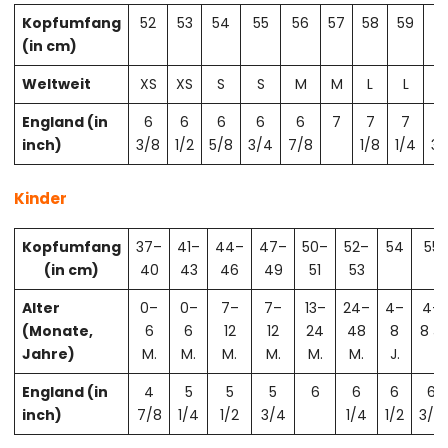
Kopfumfang
52
53
54
55
56
57
58
59
6
(in cm)
Weltweit
XS
XS
S
S
M
M
L
L
X
England (in
6
6
6
6
6
7
7
7
7
inch)
3/8
1/2
5/8
3/4
7/8
1/8
1/4
3/
Kinder
Kopfumfang
37–
41–
44–
47–
50–
52–
54
55
(in cm)
40
43
46
49
51
53
Alter
0–
0–
7–
7–
13–
24–
4–
4–
(Monate,
6
6
12
12
24
48
8
8 J.
Jahre)
M.
M.
M.
M.
M.
M.
J.
England (in
4
5
5
5
6
6
6
6
inch)
7/8
1/4
1/2
3/4
1/4
1/2
3/4