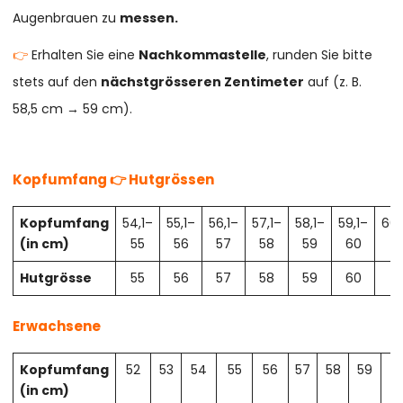
Augenbrauen zu
messen.
👉
Erhalten Sie eine
Nachkommastelle
, runden Sie bitte
stets auf den
nächstgrösseren Zentimeter
auf (z. B.
58,5 cm → 59 cm).
Kopfumfang 👉 Hutgrössen
Kopfumfang
54,1–
55,1–
56,1–
57,1–
58,1–
59,1–
60,
(in cm)
55
56
57
58
59
60
61
Hutgrösse
55
56
57
58
59
60
61
Erwachsene
Kopfumfang
52
53
54
55
56
57
58
59
6
(in cm)