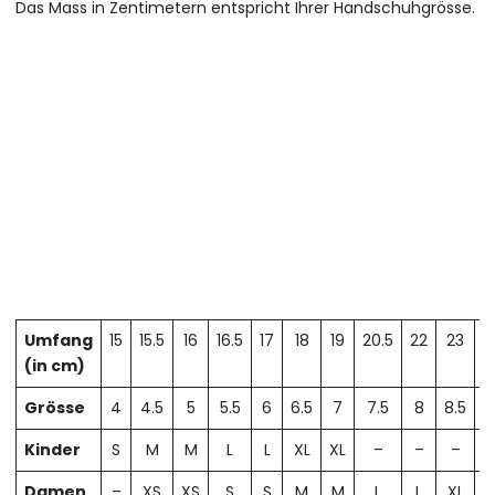
Das Mass in Zentimetern entspricht Ihrer Handschuhgrösse.
Umfang
15
15.5
16
16.5
17
18
19
20.5
22
23
2
(in cm)
Grösse
4
4.5
5
5.5
6
6.5
7
7.5
8
8.5
Kinder
S
M
M
L
L
XL
XL
–
–
–
Damen
–
XS
XS
S
S
M
M
L
L
XL
X