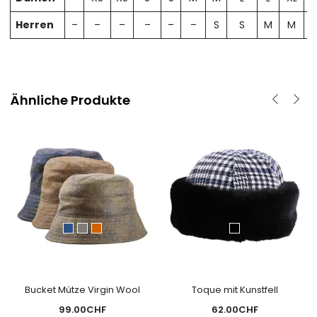
Herren
–
–
–
–
–
–
S
S
M
M
Ähnliche Produkte
Bucket Mütze Virgin Wool
Toque mit Kunstfell
99.00
CHF
62.00
CHF