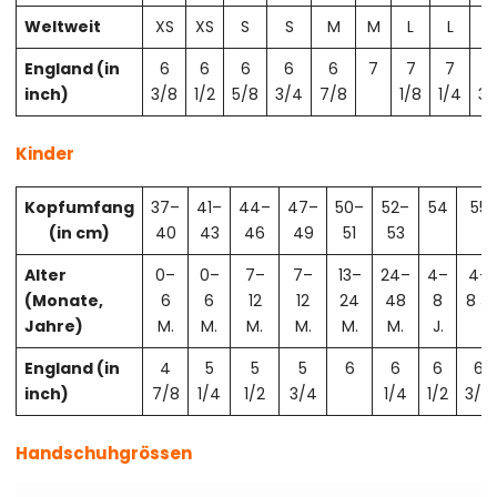
Weltweit
XS
XS
S
S
M
M
L
L
X
England (in
6
6
6
6
6
7
7
7
7
inch)
3/8
1/2
5/8
3/4
7/8
1/8
1/4
3/
Kinder
Kopfumfang
37–
41–
44–
47–
50–
52–
54
55
(in cm)
40
43
46
49
51
53
Alter
0–
0–
7–
7–
13–
24–
4–
4–
(Monate,
6
6
12
12
24
48
8
8 J.
Jahre)
M.
M.
M.
M.
M.
M.
J.
England (in
4
5
5
5
6
6
6
6
inch)
7/8
1/4
1/2
3/4
1/4
1/2
3/4
Handschuhgrössen