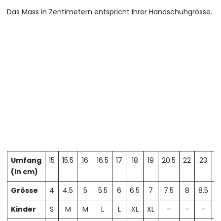
Das Mass in Zentimetern entspricht Ihrer Handschuhgrösse.
Umfang
15
15.5
16
16.5
17
18
19
20.5
22
23
2
(in cm)
Grösse
4
4.5
5
5.5
6
6.5
7
7.5
8
8.5
Kinder
S
M
M
L
L
XL
XL
–
–
–