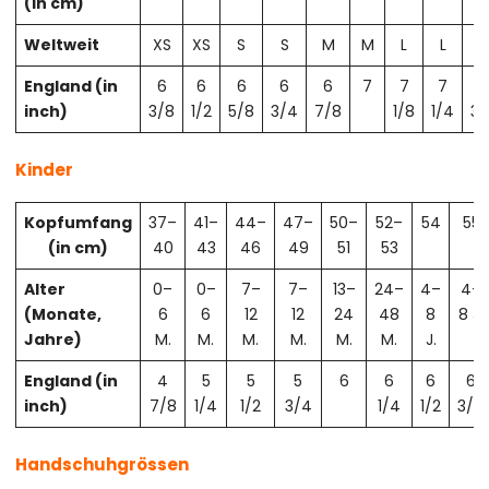
(in cm)
Weltweit
XS
XS
S
S
M
M
L
L
X
England (in
6
6
6
6
6
7
7
7
7
inch)
3/8
1/2
5/8
3/4
7/8
1/8
1/4
3/
Kinder
Kopfumfang
37–
41–
44–
47–
50–
52–
54
55
(in cm)
40
43
46
49
51
53
Alter
0–
0–
7–
7–
13–
24–
4–
4–
(Monate,
6
6
12
12
24
48
8
8 J.
Jahre)
M.
M.
M.
M.
M.
M.
J.
England (in
4
5
5
5
6
6
6
6
inch)
7/8
1/4
1/2
3/4
1/4
1/2
3/4
Handschuhgrössen