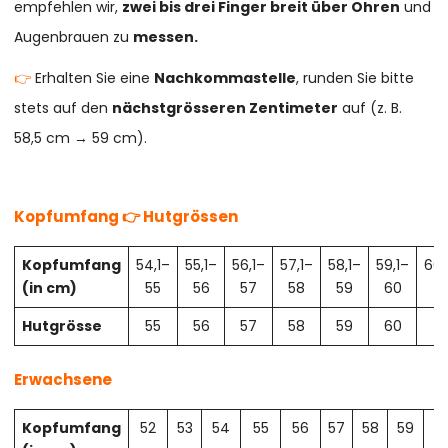
empfehlen wir,
zwei bis drei Finger breit über Ohren
und
Augenbrauen zu
messen.
👉
Erhalten Sie eine
Nachkommastelle
, runden Sie bitte
stets auf den
nächstgrösseren Zentimeter
auf (z. B.
58,5 cm → 59 cm).
Kopfumfang 👉 Hutgrössen
Kopfumfang
54,1–
55,1–
56,1–
57,1–
58,1–
59,1–
60,
(in cm)
55
56
57
58
59
60
61
Hutgrösse
55
56
57
58
59
60
61
Erwachsene
Kopfumfang
52
53
54
55
56
57
58
59
6