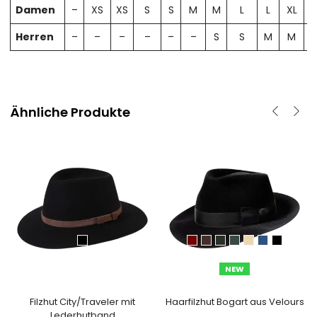
Damen
–
XS
XS
S
S
M
M
L
L
XL
X
Herren
–
–
–
–
–
–
S
S
M
M
Ähnliche Produkte
NEW
Filzhut City/Traveler mit
Haarfilzhut Bogart aus Velours
Lederhutband