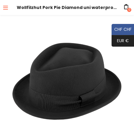
Wollfilzhut Pork Pie Diamond uni waterproof und crushable
0
CHF CHF
EUR €