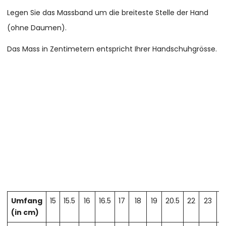
Legen Sie das Massband um die breiteste Stelle der Hand
(ohne Daumen).
Das Mass in Zentimetern entspricht Ihrer Handschuhgrösse.
Umfang
15
15.5
16
16.5
17
18
19
20.5
22
23
2
(in cm)