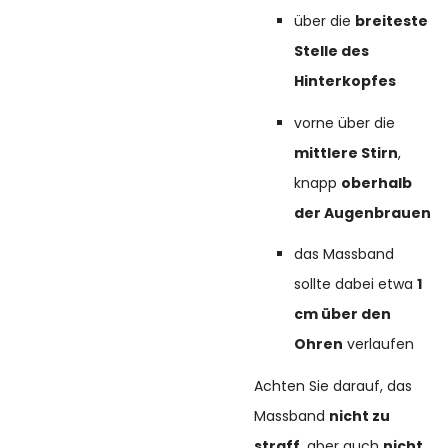
über die
breiteste
Stelle des
Hinterkopfes
vorne über die
mittlere Stirn
,
knapp
oberhalb
der Augenbrauen
das Massband
sollte dabei etwa
1
cm über den
Ohren
verlaufen
Achten Sie darauf, das
Massband
nicht zu
straff
, aber auch
nicht