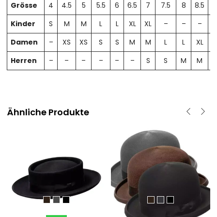
Grösse
4
4.5
5
5.5
6
6.5
7
7.5
8
8.5
Kinder
S
M
M
L
L
XL
XL
–
–
–
Damen
–
XS
XS
S
S
M
M
L
L
XL
X
Herren
–
–
–
–
–
–
S
S
M
M
Ähnliche Produkte