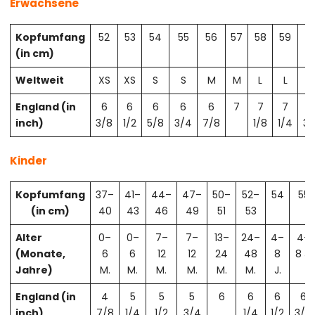
Erwachsene
Kopfumfang
52
53
54
55
56
57
58
59
6
(in cm)
Weltweit
XS
XS
S
S
M
M
L
L
X
England (in
6
6
6
6
6
7
7
7
7
inch)
3/8
1/2
5/8
3/4
7/8
1/8
1/4
3/
Kinder
Kopfumfang
37–
41–
44–
47–
50–
52–
54
55
(in cm)
40
43
46
49
51
53
Alter
0–
0–
7–
7–
13–
24–
4–
4–
(Monate,
6
6
12
12
24
48
8
8 J.
Jahre)
M.
M.
M.
M.
M.
M.
J.
England (in
4
5
5
5
6
6
6
6
inch)
7/8
1/4
1/2
3/4
1/4
1/2
3/4