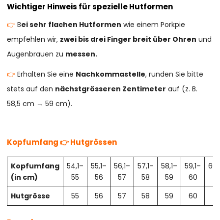
Wichtiger Hinweis für spezielle Hutformen
👉
B
ei sehr flachen Hutformen
wie einem Porkpie
empfehlen wir,
zwei bis drei Finger breit über Ohren
und
Augenbrauen zu
messen.
👉
Erhalten Sie eine
Nachkommastelle
, runden Sie bitte
stets auf den
nächstgrösseren Zentimeter
auf (z. B.
58,5 cm → 59 cm).
Kopfumfang 👉 Hutgrössen
Kopfumfang
54,1–
55,1–
56,1–
57,1–
58,1–
59,1–
60,
(in cm)
55
56
57
58
59
60
61
Hutgrösse
55
56
57
58
59
60
61